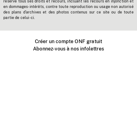
réserve tous ses droits et recours, incluant les recours en injonction et
en dommages-intérêts, contre toute reproduction ou usage non autorisé
des plans d'archives et des photos contenus sur ce site ou de toute
partie de celui-ci.
Créer un compte ONF gratuit
Abonnez-vous à nos infolettres
Événements ONF près de chez vous
Créer avec l’ONF
Organiser une projection publique
À propos de ce site
Centre d'aide
Contactez-nous
Espace Média
Emplois