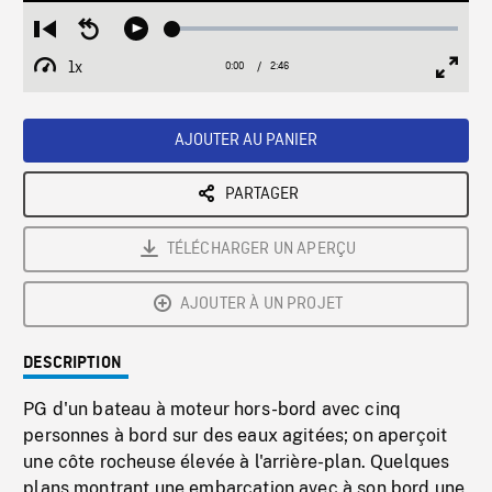
Loaded
:
Restart
Seek
Play
1.83%
from
backward
1x
0:00
Current
2:46
Duration
/
beginning
10
Playback
Full
Time
seconds
Rate
Scree
AJOUTER AU PANIER
PARTAGER
TÉLÉCHARGER UN APERÇU
AJOUTER À UN PROJET
DESCRIPTION
PG d'un bateau à moteur hors-bord avec cinq
personnes à bord sur des eaux agitées; on aperçoit
une côte rocheuse élevée à l'arrière-plan. Quelques
plans montrant une embarcation avec à son bord une