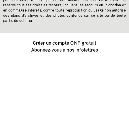
pour des fins privées requièrent une licence écrite de l'ONF. L'ONF se
réserve tous ses droits et recours, incluant les recours en injonction et
en dommages-intérêts, contre toute reproduction ou usage non autorisé
des plans d'archives et des photos contenus sur ce site ou de toute
partie de celui-ci.
Créer un compte ONF gratuit
Abonnez-vous à nos infolettres
Événements ONF près de chez vous
Créer avec l’ONF
Organiser une projection publique
À propos de ce site
Centre d'aide
Contactez-nous
Espace Média
Emplois