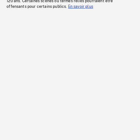
120 ans. Certaines scènes ou termes reliés pourraient être
offensants pour certains publics.
En savoir plus