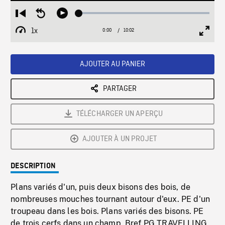
Loaded
:
Restart
Seek
Play
0.37%
from
backward
1x
0:00
Current
10:02
Duration
/
beginning
10
Playback
Full
Time
seconds
Rate
Scree
AJOUTER AU PANIER
PARTAGER
TÉLÉCHARGER UN APERÇU
AJOUTER À UN PROJET
DESCRIPTION
Plans variés d'un, puis deux bisons des bois, de
nombreuses mouches tournant autour d'eux. PE d'un
troupeau dans les bois. Plans variés des bisons. PE
de trois cerfs dans un champ. Bref PG TRAVELLING