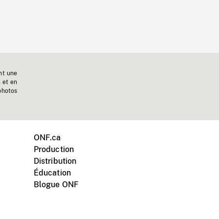
nt une
n et en
photos
ONF.ca
Production
Distribution
Éducation
Blogue ONF