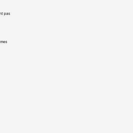
nt pas
ermes