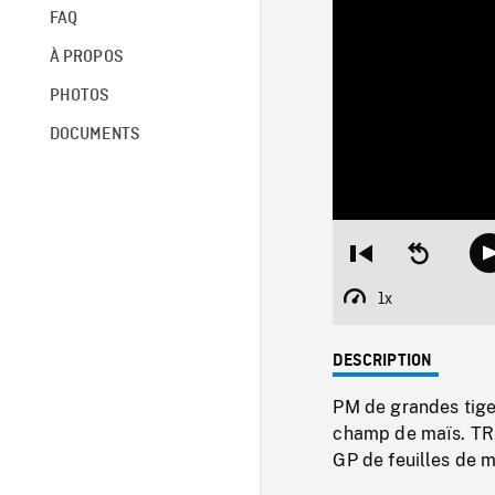
FAQ
À PROPOS
PHOTOS
DOCUMENTS
Restart
Seek
from
backward
beginning
10
1x
Playback
seconds
Rate
DESCRIPTION
PM de grandes tige
champ de maïs. TR
GP de feuilles de 