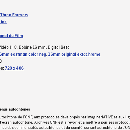
:
Three Farmers
ick
ional du Film
Vidéo Hi 8
Bobine 16 mm
Digital Beta
,
,
6mm eastman color neg
,
16mm original ektachrome
3
es:
720 x 486
tenus autochtones
tochtone de l’ONF, aux protocoles développés par imagineNATIVE et aux li
l’écran autochtone, Archives ONF est à revoir et à mettre à jour ses protoco
stance des communautés autochtones et du comité-conseil autochtone de l’ON