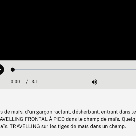
Loaded
:
Play
1.71%
0:00
Current
3:11
Duration
/
Mute
Time
s de maïs, d'un garçon raclant, désherbant, entrant dans le
AVELLING FRONTAL À PIED dans le champ de maïs. Quelq
maïs. TRAVELLING sur les tiges de maïs dans un champ.