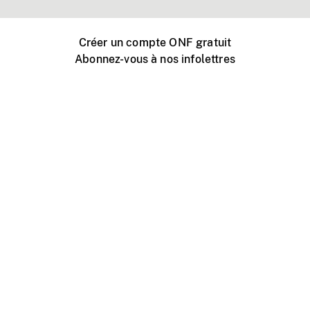
Créer un compte ONF gratuit
Abonnez-vous à nos infolettres
Événements ONF près de chez vous
Créer avec l’ONF
Organiser une projection publique
À propos de ce site
Centre d'aide
Contactez-nous
Espace Média
Emplois
ONF.ca
Production
Distribution