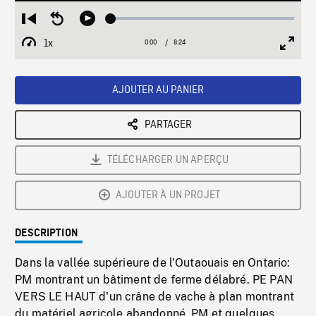
Loaded
:
Restart
Seek
Play
0.45%
from
backward
1x
0:00
Current
8:24
Duration
/
beginning
10
Playback
Full
Time
seconds
Rate
Scree
AJOUTER AU PANIER
PARTAGER
TÉLÉCHARGER UN APERÇU
AJOUTER À UN PROJET
DESCRIPTION
Dans la vallée supérieure de l'Outaouais en Ontario:
PM montrant un bâtiment de ferme délabré. PE PAN
VERS LE HAUT d'un crâne de vache à plan montrant
du matériel agricole abandonné. PM et quelques