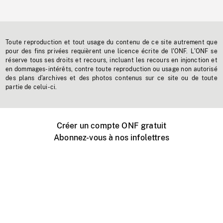
Toute reproduction et tout usage du contenu de ce site autrement que
pour des fins privées requièrent une licence écrite de l'ONF. L'ONF se
réserve tous ses droits et recours, incluant les recours en injonction et
en dommages-intérêts, contre toute reproduction ou usage non autorisé
des plans d'archives et des photos contenus sur ce site ou de toute
partie de celui-ci.
Créer un compte ONF gratuit
Abonnez-vous à nos infolettres
Événements ONF près de chez vous
Créer avec l’ONF
Organiser une projection publique
À propos de ce site
Centre d'aide