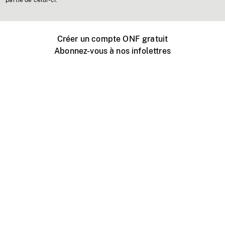
partie de celui-ci.
Créer un compte ONF gratuit
Abonnez-vous à nos infolettres
Événements ONF près de chez vous
Créer avec l’ONF
Organiser une projection publique
À propos de ce site
Centre d'aide
Contactez-nous
Espace Média
Emplois
ONF.ca
Production