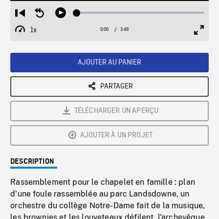
Loaded
:
Restart
Seek
Play
1.28%
from
backward
1x
0:00
Current
3:49
Duration
/
beginning
10
Playback
Full
Time
seconds
Rate
Scree
AJOUTER AU PANIER
PARTAGER
TÉLÉCHARGER UN APERÇU
AJOUTER À UN PROJET
DESCRIPTION
Rassemblement pour le chapelet en famille : plan
d'une foule rassemblée au parc Landsdowne, un
orchestre du collège Notre-Dame fait de la musique,
les brownies et les louveteaux défilent, l'archevêque