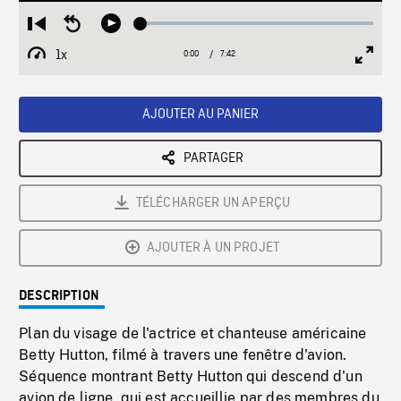
Loaded
:
Restart
Seek
Play
0.49%
from
backward
1x
0:00
Current
7:42
Duration
/
beginning
10
Playback
Full
Time
seconds
Rate
Scree
AJOUTER AU PANIER
PARTAGER
TÉLÉCHARGER UN APERÇU
AJOUTER À UN PROJET
DESCRIPTION
Plan du visage de l'actrice et chanteuse américaine
Betty Hutton, filmé à travers une fenêtre d'avion.
Séquence montrant Betty Hutton qui descend d'un
avion de ligne, qui est accueillie par des membres du