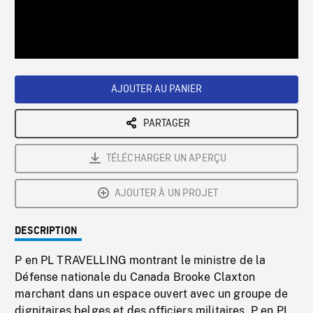
/
Loaded
:
Playback
0%
Rate
AJOUTER AU PANIER
PARTAGER
TÉLÉCHARGER UN APERÇU
AJOUTER À UN PROJET
DESCRIPTION
P en PL TRAVELLING montrant le ministre de la
Défense nationale du Canada Brooke Claxton
marchant dans un espace ouvert avec un groupe de
dignitaires belges et des officiers militaires. P en PL