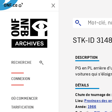
ONF.ca
STK-ID 314
DESCRIPTION
RECHERCHE
PG en PL arrière d'
voitures qui s'éloi
CONNEXION
DÉTAILS
Chute de tournage de
OÙ COMMENCER
Lieu:
Provinces des pr
Année:
1966
TARIFICATION