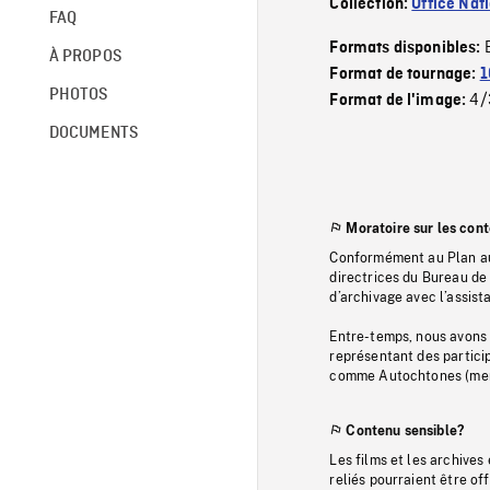
Collection:
Office Nat
FAQ
Formats disponibles:
À PROPOS
Format de tournage:
1
PHOTOS
4/
Format de l'image:
DOCUMENTS
Moratoire sur les con
Conformément au Plan au
directrices du Bureau de 
d’archivage avec l’assi
Entre-temps, nous avons s
représentant des particip
comme Autochtones (memb
Contenu sensible?
Les films et les archives
reliés pourraient être of