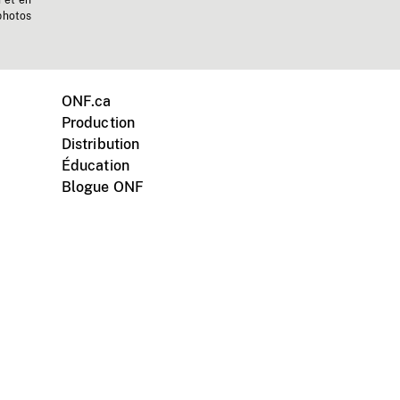
n et en
photos
ONF.ca
Production
Distribution
Éducation
Blogue ONF