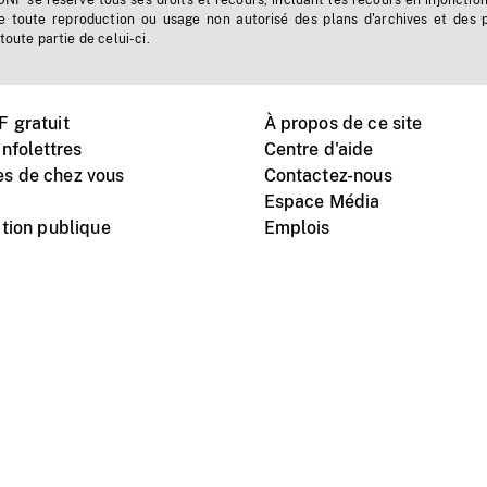
'ONF se réserve tous ses droits et recours, incluant les recours en injonctio
e toute reproduction ou usage non autorisé des plans d'archives et des 
toute partie de celui-ci.
 gratuit
À propos de ce site
nfolettres
Centre d'aide
s de chez vous
Contactez-nous
Espace Média
tion publique
Emplois
Instagram
Vimeo
X
télé