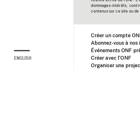
licence écrite de l'ONF. L
dommages-intérêts, contr
contenus sur ce site ou de 
Créer un compte ONF
Abonnez-vous à nos i
Événements ONF prè
Créer avec l’ONF
ENGLISH
Organiser une projec
Facebook
Youtube
L'ONF sur mobile et 