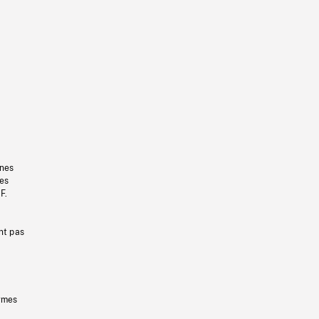
gnes
les
F.
nt pas
ermes