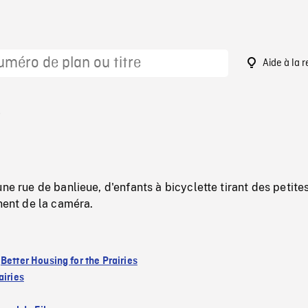
Aide à la 
8
une rue de banlieue, d'enfants à bicyclette tirant des petite
gnent de la caméra.
:
Better Housing for the Prairies
airies