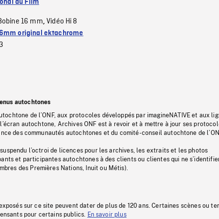
ional du Film
Bobine 16 mm
Vidéo Hi 8
,
6mm original ektachrome
3
tenus autochtones
tochtone de l’ONF, aux protocoles développés par imagineNATIVE et aux li
l’écran autochtone, Archives ONF est à revoir et à mettre à jour ses protoco
stance des communautés autochtones et du comité-conseil autochtone de l’ON
uspendu l’octroi de licences pour les archives, les extraits et les photos
ants et participantes autochtones à des clients ou clientes qui ne s’identifie
res des Premières Nations, Inuit ou Métis).
 exposés sur ce site peuvent dater de plus de 120 ans. Certaines scènes ou t
fensants pour certains publics.
En savoir plus