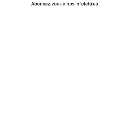
Abonnez-vous à nos infolettres
Événements ONF près de chez vous
Créer avec l’ONF
Organiser une projection publique
À propos de ce site
Centre d'aide
Contactez-nous
Espace Média
Emplois
ONF.ca
Production
Distribution
Éducation
Blogue ONF