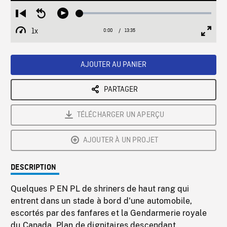
Loaded
:
Restart
Seek
Play
0.28%
from
backward
1x
0:00
Current
13:35
Duration
/
beginning
10
Playback
Full
Time
seconds
Rate
Scree
AJOUTER AU PANIER
PARTAGER
TÉLÉCHARGER UN APERÇU
AJOUTER À UN PROJET
DESCRIPTION
Quelques P EN PL de shriners de haut rang qui
entrent dans un stade à bord d'une automobile,
escortés par des fanfares et la Gendarmerie royale
du Canada. Plan de dignitaires descendant