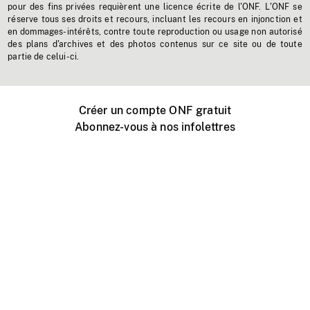
pour des fins privées requièrent une licence écrite de l'ONF. L'ONF se
réserve tous ses droits et recours, incluant les recours en injonction et
en dommages-intérêts, contre toute reproduction ou usage non autorisé
des plans d'archives et des photos contenus sur ce site ou de toute
partie de celui-ci.
Créer un compte ONF gratuit
Abonnez-vous à nos infolettres
Événements ONF près de chez vous
Créer avec l’ONF
Organiser une projection publique
À propos de ce site
Centre d'aide
Contactez-nous
Espace Média
Emplois