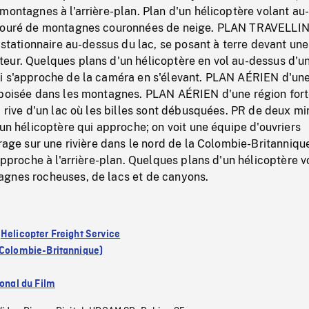
montagnes à l'arrière-plan. Plan d'un hélicoptère volant au
ntouré de montagnes couronnées de neige. PLAN TRAVELLI
l stationnaire au-dessus du lac, se posant à terre devant une
eur. Quelques plans d'un hélicoptère en vol au-dessus d'u
i s'approche de la caméra en s'élevant. PLAN AÉRIEN d'un
éboisée dans les montagnes. PLAN AÉRIEN d'une région for
a rive d'un lac où les billes sont débusquées. PR de deux m
 un hélicoptère qui approche; on voit une équipe d'ouvriers
rrage sur une rivière dans le nord de la Colombie-Britanniqu
'approche à l'arrière-plan. Quelques plans d'un hélicoptère v
gnes rocheuses, de lacs et de canyons.
:
Helicopter Freight Service
(Colombie-Britannique)
ional du Film