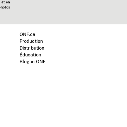
n et en
photos
ONF.ca
Production
Distribution
Éducation
Blogue ONF