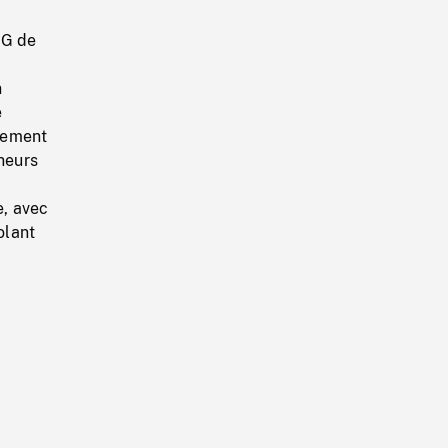
-
NG de
n
e
tement
ineurs
e, avec
olant