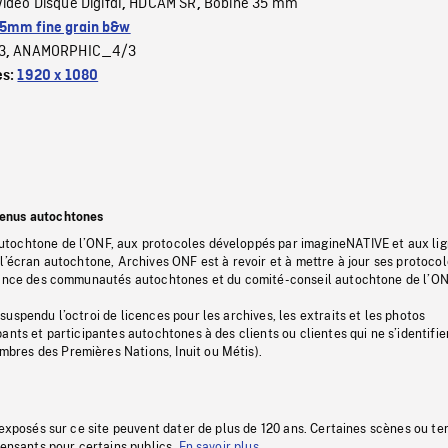
Video Disque Digital
HDCAM SR
Bobine 35 mm
,
,
5mm fine grain b&w
3
ANAMORPHIC_4/3
,
es:
1920 x 1080
tenus autochtones
tochtone de l’ONF, aux protocoles développés par imagineNATIVE et aux li
l’écran autochtone, Archives ONF est à revoir et à mettre à jour ses protoco
stance des communautés autochtones et du comité-conseil autochtone de l’ON
uspendu l’octroi de licences pour les archives, les extraits et les photos
ants et participantes autochtones à des clients ou clientes qui ne s’identifie
res des Premières Nations, Inuit ou Métis).
 exposés sur ce site peuvent dater de plus de 120 ans. Certaines scènes ou t
fensants pour certains publics.
En savoir plus