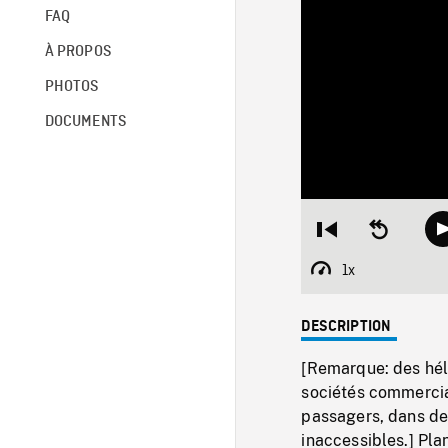
FAQ
À PROPOS
PHOTOS
DOCUMENTS
Restart
Seek
from
backward
beginning
10
1x
Playback
seconds
Rate
DESCRIPTION
[Remarque: des hél
sociétés commercia
passagers, dans de
inaccessibles.] Pla