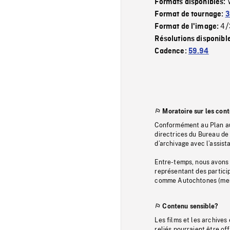
Formats disponibles:
Format de tournage:
3
4/
Format de l'image:
Résolutions disponibl
Cadence:
59.94
Moratoire sur les con
Conformément au Plan au
directrices du Bureau de 
d’archivage avec l’assi
Entre-temps, nous avons s
représentant des particip
comme Autochtones (memb
Contenu sensible?
Les films et les archives
reliés pourraient être of