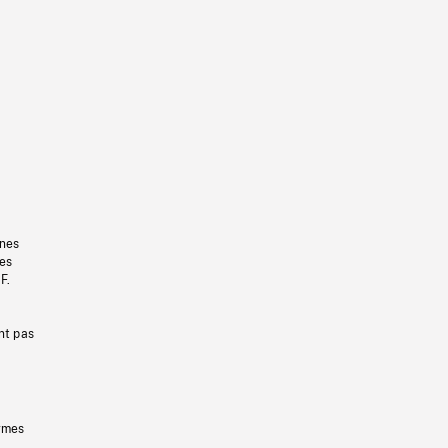
gnes
les
F.
nt pas
ermes