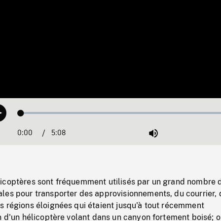
Loaded
:
Play
0.73%
0:00
Current
5:08
Duration
/
Mute
Time
icoptères sont fréquemment utilisés par un grand nombre 
les pour transporter des approvisionnements, du courrier, 
s régions éloignées qui étaient jusqu'à tout récemment
n d'un hélicoptère volant dans un canyon fortement boisé; 