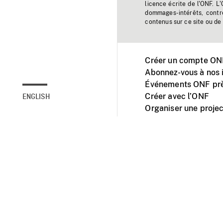
licence écrite de l'ONF. L
dommages-intérêts, contr
contenus sur ce site ou de 
Créer un compte ONF
Abonnez-vous à nos i
Événements ONF prè
Créer avec l’ONF
ENGLISH
Organiser une projec
Facebook
Youtube
L'ONF sur mobile et 