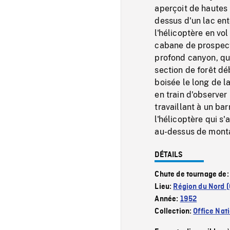
aperçoit de hautes 
dessus d'un lac e
l'hélicoptère en vo
cabane de prospect
profond canyon, qu
section de forêt d
boisée le long de l
en train d'observer
travaillant à un ba
l'hélicoptère qui s
au-dessus de monta
DÉTAILS
Chute de tournage de
Lieu:
Région du Nord 
Année:
1952
Collection:
Office Nat