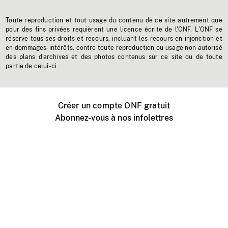
Toute reproduction et tout usage du contenu de ce site autrement que
pour des fins privées requièrent une licence écrite de l'ONF. L'ONF se
réserve tous ses droits et recours, incluant les recours en injonction et
en dommages-intérêts, contre toute reproduction ou usage non autorisé
des plans d'archives et des photos contenus sur ce site ou de toute
partie de celui-ci.
Créer un compte ONF gratuit
Abonnez-vous à nos infolettres
Événements ONF près de chez vous
Créer avec l’ONF
Organiser une projection publique
À propos de ce site
Centre d'aide
Contactez-nous
Espace Média