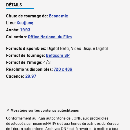
DÉTAILS
Chute de tournage de:
Economix
Lieu:
Kuujjuaq
Année:
1993
Collection:
Office National du Film
Digital Beta
Video Disque Digital
Formats disponibles:
,
Format de tournage:
Betacam SP
4/3
Format de l'image:
Résolutions disponibles:
720 x 486
Cadence:
29.97
Moratoire sur les contenus autochtones
Conformément au Plan autochtone de l’ONF, aux protocoles
développés par imagineNATIVE et aux lignes directrices du Bureau
de l’écran autochtone, Archives ONF est à revoir et à mettre à jour