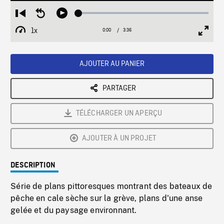
Loaded
:
Restart
Seek
Play
1.40%
from
backward
1x
0:00
Current
3:36
Duration
/
beginning
10
Playback
Full
Time
seconds
Rate
Scree
AJOUTER AU PANIER
PARTAGER
TÉLÉCHARGER UN APERÇU
AJOUTER À UN PROJET
DESCRIPTION
Série de plans pittoresques montrant des bateaux de
pêche en cale sèche sur la grève, plans d'une anse
gelée et du paysage environnant.