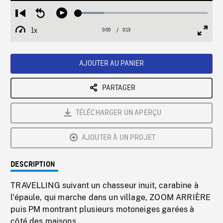
Loaded
:
Restart
Seek
Play
19.88%
from
backward
1x
0:00
Current
0:13
Duration
/
beginning
10
Playback
Full
Time
seconds
Rate
Scree
AJOUTER AU PANIER
PARTAGER
TÉLÉCHARGER UN APERÇU
AJOUTER À UN PROJET
DESCRIPTION
TRAVELLING suivant un chasseur inuit, carabine à
l'épaule, qui marche dans un village, ZOOM ARRIÈRE
puis PM montrant plusieurs motoneiges garées à
côté des maisons.