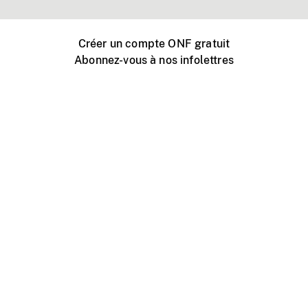
Créer un compte ONF gratuit
Abonnez-vous à nos infolettres
Événements ONF près de chez vous
Créer avec l’ONF
Organiser une projection publique
À propos de ce site
Centre d'aide
Contactez-nous
Espace Média
Emplois
ONF.ca
Production
Distribution