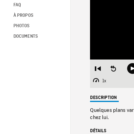
FAQ
À PROPOS
PHOTOS
DOCUMENTS
Restart
Seek
from
backward
beginning
10
1x
Playback
seconds
Rate
DESCRIPTION
Quelques plans vari
chez lui.
DÉTAILS