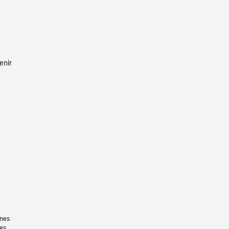
enir
gnes
les