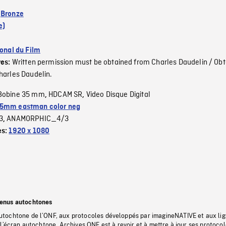
:
Bronze
e)
ional du Film
Written permission must be obtained from Charles Daudelin / Obt
ves:
harles Daudelin.
Bobine 35 mm
HDCAM SR
Video Disque Digital
,
,
5mm eastman color neg
3
ANAMORPHIC_4/3
,
es:
1920 x 1080
tenus autochtones
tochtone de l’ONF, aux protocoles développés par imagineNATIVE et aux li
l’écran autochtone, Archives ONF est à revoir et à mettre à jour ses protoco