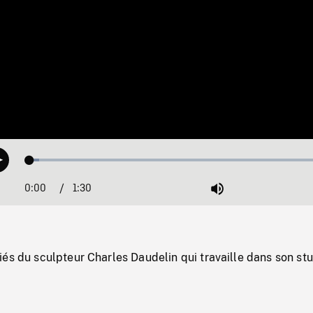
Loaded
:
Play
3.02%
0:00
Current
1:30
Duration
/
Mute
Time
és du sculpteur Charles Daudelin qui travaille dans son stu