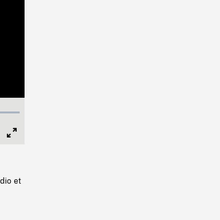
Full
Screen
dio et