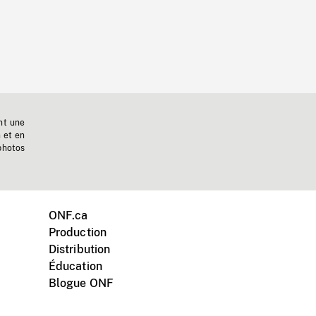
nt une
n et en
photos
ONF.ca
Production
Distribution
Éducation
Blogue ONF