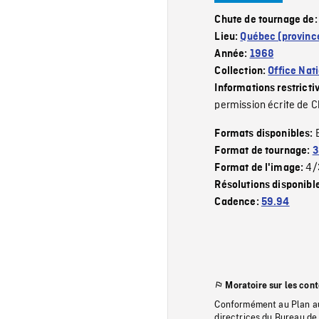
Chute de tournage de
Lieu:
Québec (provinc
Année:
1968
Collection:
Office Nat
Informations restricti
permission écrite de C
Formats disponibles:
Format de tournage:
3
4/
Format de l'image:
Résolutions disponibl
Cadence:
59.94
Moratoire sur les con
Conformément au Plan au
directrices du Bureau de 