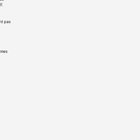
F.
nt pas
ermes