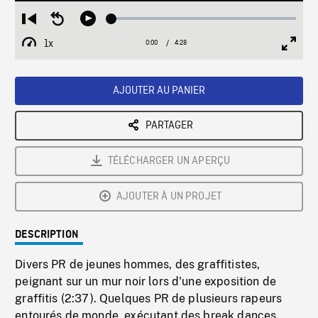
Loaded
:
Restart
Seek
Play
1.51%
from
backward
1x
0:00
Current
4:28
Duration
/
beginning
10
Playback
Full
Time
seconds
Rate
Scree
AJOUTER AU PANIER
PARTAGER
TÉLÉCHARGER UN APERÇU
AJOUTER À UN PROJET
DESCRIPTION
Divers PR de jeunes hommes, des graffitistes,
peignant sur un mur noir lors d'une exposition de
graffitis (2:37). Quelques PR de plusieurs rapeurs
entourés de monde, exécutant des break dances