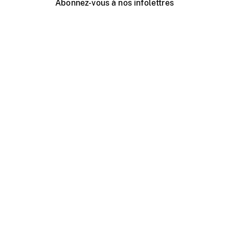
Abonnez-vous à nos infolettres
Événements ONF près de chez vous
Créer avec l’ONF
Organiser une projection publique
À propos de ce site
Centre d'aide
Contactez-nous
Espace Média
Emplois
ONF.ca
Production
Distribution
Éducation
Blogue ONF