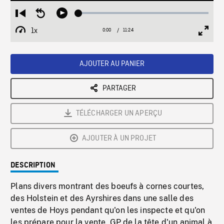
Loaded
:
Restart
Seek
Play
0.33%
from
backward
1x
0:00
Current
11:24
Duration
/
beginning
10
Playback
Full
Time
seconds
Rate
Scree
AJOUTER AU PANIER
PARTAGER
TÉLÉCHARGER UN APERÇU
AJOUTER À UN PROJET
DESCRIPTION
Plans divers montrant des boeufs à cornes courtes,
des Holstein et des Ayrshires dans une salle des
ventes de Hoys pendant qu'on les inspecte et qu'on
les prépare pour la vente. GP de la tête d'un animal à