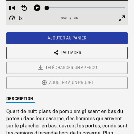
Loaded
:
Restart
Seek
Play
3.10%
from
backward
1x
0:00
Current
1:56
Duration
/
beginning
10
Playback
Full
Time
seconds
Rate
Scree
AJOUTER AU PANIER
PARTAGER
TÉLÉCHARGER UN APERÇU
AJOUTER À UN PROJET
DESCRIPTION
Quart de nuit: plans de pompiers glissant en bas du
poteau dans leur caserne, des hommes qui arrivent
sur le plancher en bas, ouvrent les portes, conduisent
les camions d'incendie hors de la caserne. Plan