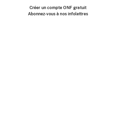
Créer un compte ONF gratuit
Abonnez-vous à nos infolettres
Événements ONF près de chez vous
Créer avec l’ONF
Organiser une projection publique
À propos de ce site
Centre d'aide
Contactez-nous
Espace Média
Emplois
ONF.ca
Production
Distribution
Éducation