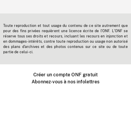
Toute reproduction et tout usage du contenu de ce site autrement que
pour des fins privées requièrent une licence écrite de l'ONF. L'ONF se
réserve tous ses droits et recours, incluant les recours en injonction et
en dommages-intérêts, contre toute reproduction ou usage non autorisé
des plans d'archives et des photos contenus sur ce site ou de toute
partie de celui-ci.
Créer un compte ONF gratuit
Abonnez-vous à nos infolettres
Événements ONF près de chez vous
Créer avec l’ONF
Organiser une projection publique
À propos de ce site
Centre d'aide