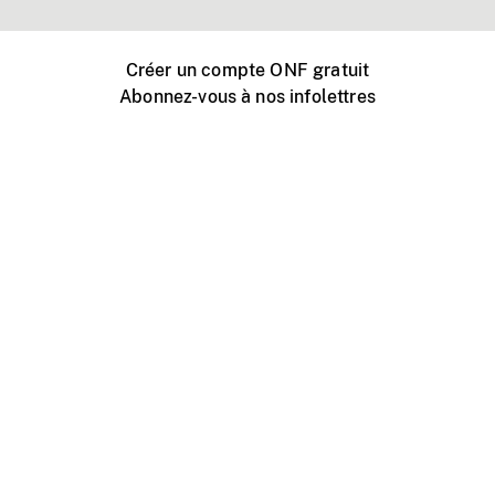
Créer un compte ONF gratuit
Abonnez-vous à nos infolettres
Événements ONF près de chez vous
Créer avec l’ONF
Organiser une projection publique
À propos de ce site
Centre d'aide
Contactez-nous
Espace Média
Emplois
ONF.ca
Production
Distribution