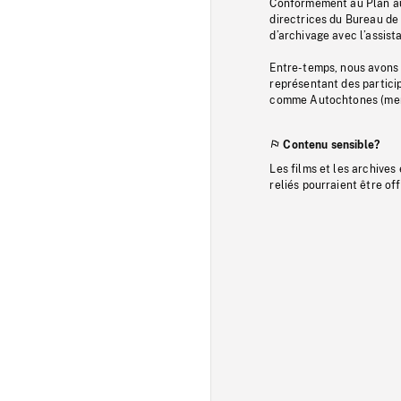
Conformément au Plan au
directrices du Bureau de 
d’archivage avec l’assi
Entre-temps, nous avons s
représentant des particip
comme Autochtones (memb
Contenu sensible?
Les films et les archives
reliés pourraient être of