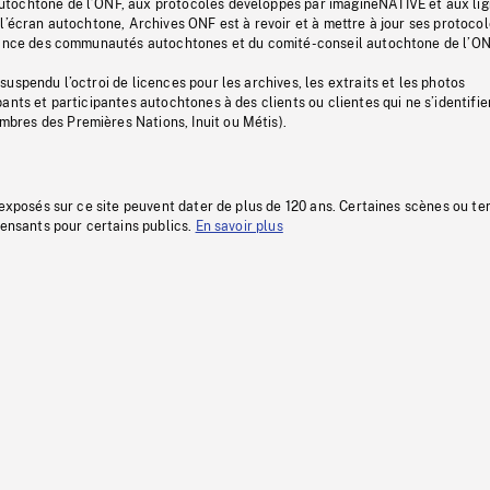
tochtone de l’ONF, aux protocoles développés par imagineNATIVE et aux li
l’écran autochtone, Archives ONF est à revoir et à mettre à jour ses protoco
stance des communautés autochtones et du comité-conseil autochtone de l’ON
uspendu l’octroi de licences pour les archives, les extraits et les photos
ants et participantes autochtones à des clients ou clientes qui ne s’identifie
res des Premières Nations, Inuit ou Métis).
 exposés sur ce site peuvent dater de plus de 120 ans. Certaines scènes ou t
fensants pour certains publics.
En savoir plus