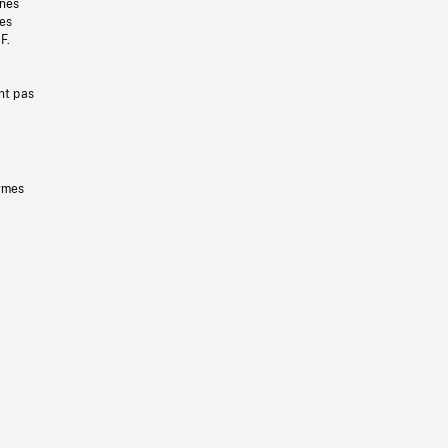
gnes
les
F.
nt pas
ermes