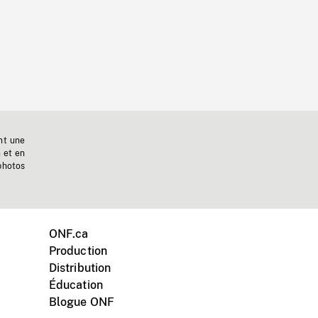
nt une
n et en
photos
ONF.ca
Production
Distribution
Éducation
Blogue ONF