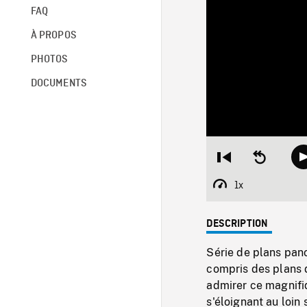
FAQ
À PROPOS
PHOTOS
DOCUMENTS
Restart
Seek
from
backward
beginning
10
1x
Playback
seconds
Rate
DESCRIPTION
Série de plans pano
compris des plans 
admirer ce magnifiq
s'éloignant au loin