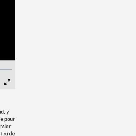
Full
Screen
nd, y
ge pour
rsier
 feu de