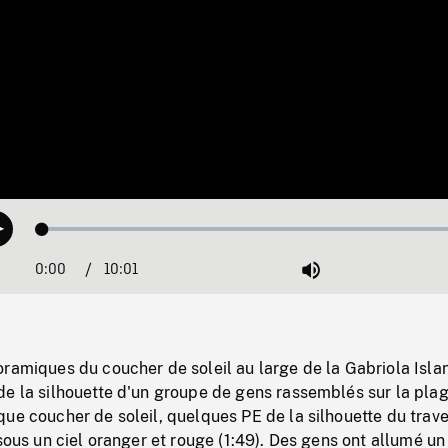
Loaded
:
Play
0.37%
0:00
Current
10:01
Duration
/
Mute
Time
ramiques du coucher de soleil au large de la Gabriola Isla
de la silhouette d'un groupe de gens rassemblés sur la pla
ue coucher de soleil, quelques PE de la silhouette du trave
 sous un ciel oranger et rouge (1:49). Des gens ont allumé un