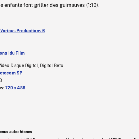
es enfants font griller des guimauves (1:19).
:
Various Productions 6
ional du Film
Video Disque Digital
Digital Beta
,
etacam SP
3
es:
720 x 486
tenus autochtones