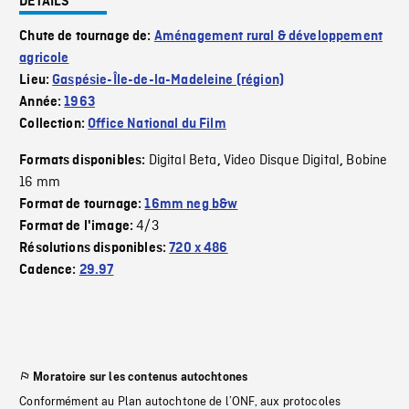
DÉTAILS
Chute de tournage de:
Aménagement rural & développement
agricole
Lieu:
Gaspésie-Île-de-la-Madeleine (région)
Année:
1963
Collection:
Office National du Film
Digital Beta
Video Disque Digital
Bobine
Formats disponibles:
,
,
16 mm
Format de tournage:
16mm neg b&w
4/3
Format de l'image:
Résolutions disponibles:
720 x 486
Cadence:
29.97
Moratoire sur les contenus autochtones
Conformément au Plan autochtone de l’ONF, aux protocoles