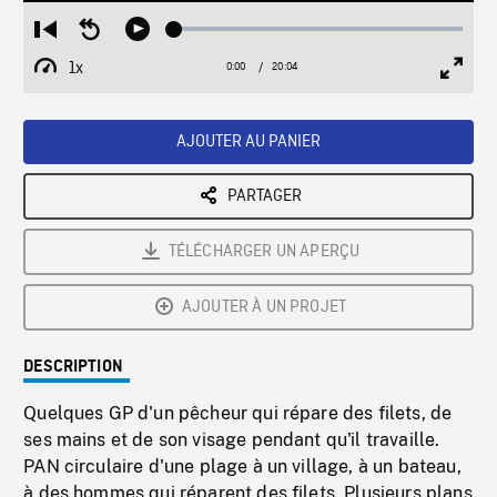
Loaded
:
Restart
Seek
Play
0.19%
from
backward
1x
0:00
Current
20:04
Duration
/
beginning
10
Playback
Full
Time
seconds
Rate
Scree
AJOUTER AU PANIER
PARTAGER
TÉLÉCHARGER UN APERÇU
AJOUTER À UN PROJET
DESCRIPTION
Quelques GP d'un pêcheur qui répare des filets, de
ses mains et de son visage pendant qu'il travaille.
PAN circulaire d'une plage à un village, à un bateau,
à des hommes qui réparent des filets. Plusieurs plans