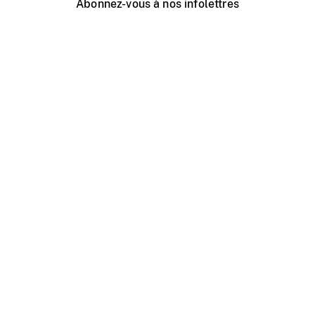
Abonnez-vous à nos infolettres
Événements ONF près de chez vous
Créer avec l’ONF
Organiser une projection publique
À propos de ce site
Centre d'aide
Contactez-nous
Espace Média
Emplois
ONF.ca
Production
Distribution
Éducation
Blogue ONF