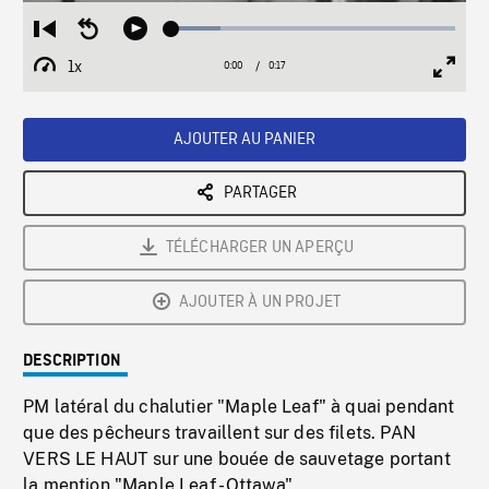
Loaded
:
Restart
Seek
Play
17.31%
from
backward
1x
0:00
Current
0:17
Duration
/
beginning
10
Playback
Full
Time
seconds
Rate
Scree
AJOUTER AU PANIER
PARTAGER
TÉLÉCHARGER UN APERÇU
AJOUTER À UN PROJET
DESCRIPTION
PM latéral du chalutier "Maple Leaf" à quai pendant
que des pêcheurs travaillent sur des filets. PAN
VERS LE HAUT sur une bouée de sauvetage portant
la mention "Maple Leaf - Ottawa".