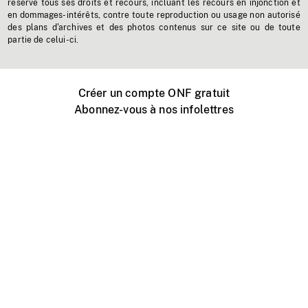
réserve tous ses droits et recours, incluant les recours en injonction et
en dommages-intérêts, contre toute reproduction ou usage non autorisé
des plans d'archives et des photos contenus sur ce site ou de toute
partie de celui-ci.
Créer un compte ONF gratuit
Abonnez-vous à nos infolettres
Événements ONF près de chez vous
Créer avec l’ONF
Organiser une projection publique
À propos de ce site
Centre d'aide
Contactez-nous
Espace Média
Emplois