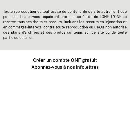
Toute reproduction et tout usage du contenu de ce site autrement que
pour des fins privées requièrent une licence écrite de l'ONF. L'ONF se
réserve tous ses droits et recours, incluant les recours en injonction et
en dommages-intérêts, contre toute reproduction ou usage non autorisé
des plans d'archives et des photos contenus sur ce site ou de toute
partie de celui-ci.
Créer un compte ONF gratuit
Abonnez-vous à nos infolettres
Événements ONF près de chez vous
Créer avec l’ONF
Organiser une projection publique
À propos de ce site
Centre d'aide
Contactez-nous
Espace Média