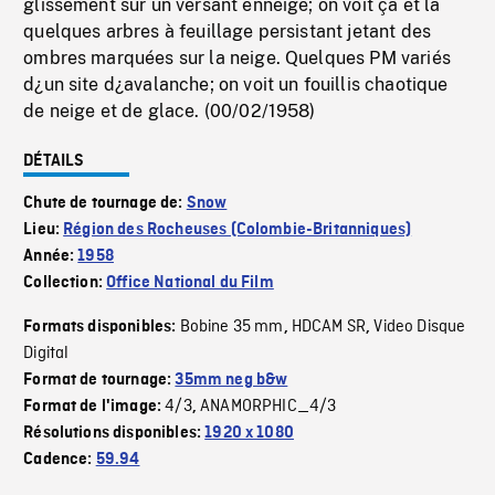
glissement sur un versant enneigé; on voit ça et là
quelques arbres à feuillage persistant jetant des
ombres marquées sur la neige. Quelques PM variés
d¿un site d¿avalanche; on voit un fouillis chaotique
de neige et de glace. (00/02/1958)
DÉTAILS
Chute de tournage de:
Snow
Lieu:
Région des Rocheuses (Colombie-Britanniques)
Année:
1958
Collection:
Office National du Film
Bobine 35 mm
HDCAM SR
Video Disque
Formats disponibles:
,
,
Digital
Format de tournage:
35mm neg b&w
4/3
ANAMORPHIC_4/3
Format de l'image:
,
Résolutions disponibles:
1920 x 1080
Cadence:
59.94