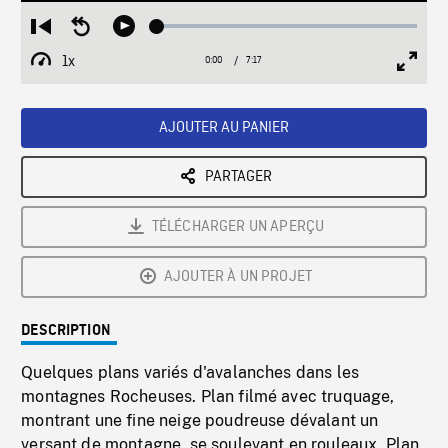
Loaded
:
Restart
Seek
Play
0.51%
from
backward
1x
0:00
Current
7:17
Duration
/
beginning
10
Playback
Full
Time
seconds
Rate
Scree
AJOUTER AU PANIER
PARTAGER
TÉLÉCHARGER UN APERÇU
AJOUTER À UN PROJET
DESCRIPTION
Quelques plans variés d'avalanches dans les
montagnes Rocheuses. Plan filmé avec truquage,
montrant une fine neige poudreuse dévalant un
versant de montagne, se soulevant en rouleaux. Plan