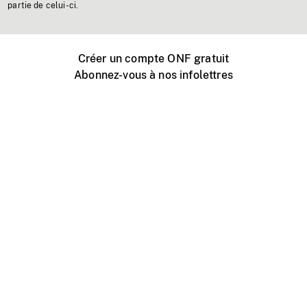
partie de celui-ci.
Créer un compte ONF gratuit
Abonnez-vous à nos infolettres
Événements ONF près de chez vous
Créer avec l’ONF
Organiser une projection publique
À propos de ce site
Centre d'aide
Contactez-nous
Espace Média
Emplois
ONF.ca
Production