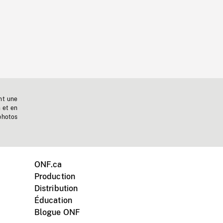
nt une
n et en
photos
ONF.ca
Production
Distribution
Éducation
Blogue ONF