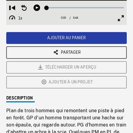
Loaded
:
Restart
Seek
Play
0.56%
from
backward
1x
0:00
Current
6:44
Duration
/
beginning
10
Playback
Full
Time
seconds
Rate
Scree
AJOUTER AU PANIER
PARTAGER
TÉLÉCHARGER UN APERÇU
AJOUTER À UN PROJET
DESCRIPTION
Plan de trois hommes qui remontent une piste à pied
en forêt. GP d'un homme transportant une hache sur
son épaule, qui regarde autour. PG d'hommes en train
d'abattre un arbre à la scie. Quelques PM en PL de