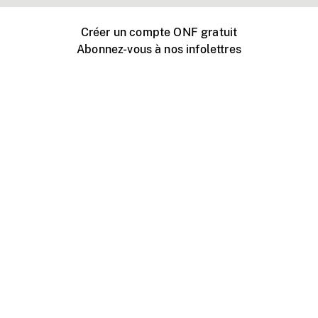
Créer un compte ONF gratuit
Abonnez-vous à nos infolettres
Événements ONF près de chez vous
Créer avec l’ONF
Organiser une projection publique
À propos de ce site
Centre d'aide
Contactez-nous
Espace Média
Emplois
ONF.ca
Production
Distribution