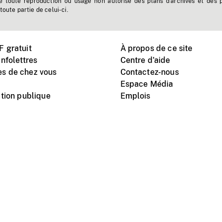
e toute reproduction ou usage non autorisé des plans d'archives et des 
toute partie de celui-ci.
 gratuit
À propos de ce site
nfolettres
Centre d'aide
s de chez vous
Contactez-nous
Espace Média
tion publique
Emplois
Instagram
Vimeo
X
télé