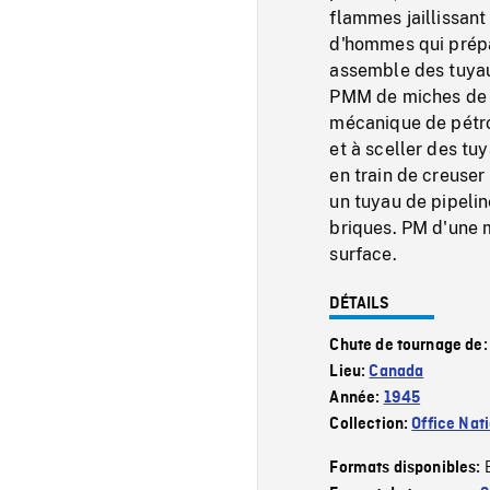
flammes jaillissant
d'hommes qui prépar
assemble des tuyaux
PMM de miches de p
mécanique de pétrol
et à sceller des tu
en train de creuser
un tuyau de pipeli
briques. PM d'une m
surface.
DÉTAILS
Chute de tournage de
Lieu:
Canada
Année:
1945
Collection:
Office Nat
Formats disponibles: