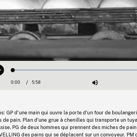
Loaded
:
Play
0.63%
0:00
Current
5:58
Duration
/
Mute
Time
: GP d'une main qui ouvre la porte d'un four de boulangeri
 de pain. Plan d'une grue à chenilles qui transporte un tuya
sise. PG de deux hommes qui prennent des miches de pain
ELLING des pains qui se déplacent sur un convoyeur. PM 