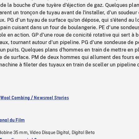
 de la bouche d'une tuyère d'éjection de gaz. Quelques pla
ent un tronçon de tuyau avant de l'installer, d'un soudeur 
. PG d'un tuyau de surface qu'on dépose, qui s'étend au lo
ain cuisant dans un four de boulangerie. PE d'une sondeu
e en action. GP d'une roue de conicité rotative qui sert à 
yaux, tournant autour d'un pipeline. PG d'une sondeuse de p
 un puits. Quelques plans d'hommes en train de mettre en p
ne de surface. PM de deux hommes qui allument des fours e
achine à fileter des tuyaux en train de sceller un pipeline 
:
Wool Combing / Newsreel Stories
ional du Film
Bobine 35 mm
Video Disque Digital
Digital Beta
,
,