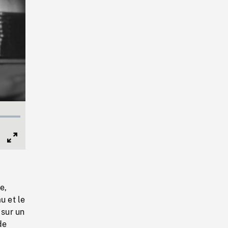
Full
Screen
e,
u et le
 sur un
de