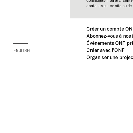
dommages-intérêts, contr
contenus sur ce site ou de 
Créer un compte ONF
Abonnez-vous à nos i
Événements ONF prè
Créer avec l’ONF
ENGLISH
Organiser une projec
Facebook
Youtube
L'ONF sur mobile et 