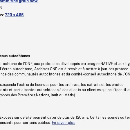
5mm fine grain b&w
3
es:
720 x 486
tenus autochtones
tochtone de l’ONF, aux protocoles développés par imagineNATIVE et aux li
l’écran autochtone, Archives ONF est à revoir et à mettre à jour ses protoco
stance des communautés autochtones et du comité-conseil autochtone de l’ON
uspendu l’octroi de licences pour les archives, les extraits et les photos
ants et participantes autochtones à des clients ou clientes qui ne s’identifie
res des Premières Nations, Inuit ou Métis).
 exposés sur ce site peuvent dater de plus de 120 ans. Certaines scènes ou t
fensants pour certains publics.
En savoir plus