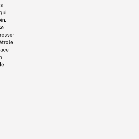
ns
qui
in.
se
brosser
étrole
lace
n
de