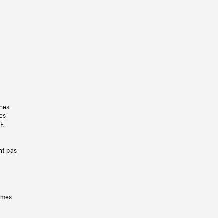
gnes
les
F.
nt pas
ermes