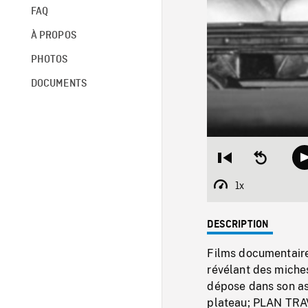
FAQ
À PROPOS
PHOTOS
DOCUMENTS
Restart
Seek
from
backward
beginning
10
1x
Playback
seconds
Rate
DESCRIPTION
Films documentaires
révélant des miches
dépose dans son as
plateau; PLAN TRAV