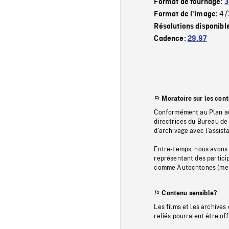
Format de tournage:
3
4/
Format de l'image:
Résolutions disponibl
Cadence:
29.97
Moratoire sur les con
Conformément au Plan au
directrices du Bureau de 
d’archivage avec l’assi
Entre-temps, nous avons s
représentant des particip
comme Autochtones (memb
Contenu sensible?
Les films et les archives
reliés pourraient être of