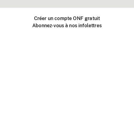
Créer un compte ONF gratuit
Abonnez-vous à nos infolettres
Événements ONF près de chez vous
Créer avec l’ONF
Organiser une projection publique
À propos de ce site
Centre d'aide
Contactez-nous
Espace Média
Emplois
ONF.ca
Production
Distribution