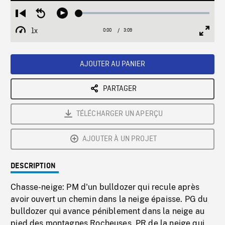
Loaded
:
Restart
Seek
Play
1.60%
from
backward
1x
0:00
Current
3:09
Duration
/
beginning
10
Playback
Full
Time
seconds
Rate
Scree
AJOUTER AU PANIER
PARTAGER
TÉLÉCHARGER UN APERÇU
AJOUTER À UN PROJET
DESCRIPTION
Chasse-neige: PM d'un bulldozer qui recule après
avoir ouvert un chemin dans la neige épaisse. PG du
bulldozer qui avance péniblement dans la neige au
pied des montagnes Rocheuses. PR de la neige qui