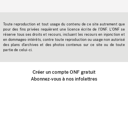
Toute reproduction et tout usage du contenu de ce site autrement que
pour des fins privées requièrent une licence écrite de l'ONF. L'ONF se
réserve tous ses droits et recours, incluant les recours en injonction et
en dommages-intérêts, contre toute reproduction ou usage non autorisé
des plans d'archives et des photos contenus sur ce site ou de toute
partie de celui-ci.
Créer un compte ONF gratuit
Abonnez-vous à nos infolettres
Événements ONF près de chez vous
Créer avec l’ONF
Organiser une projection publique
À propos de ce site
Centre d'aide