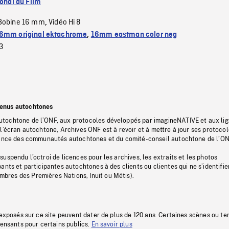
ional du Film
Bobine 16 mm
Vidéo Hi 8
,
6mm original ektachrome
,
16mm eastman color neg
3
tenus autochtones
tochtone de l’ONF, aux protocoles développés par imagineNATIVE et aux li
l’écran autochtone, Archives ONF est à revoir et à mettre à jour ses protoco
stance des communautés autochtones et du comité-conseil autochtone de l’ON
uspendu l’octroi de licences pour les archives, les extraits et les photos
ants et participantes autochtones à des clients ou clientes qui ne s’identifie
res des Premières Nations, Inuit ou Métis).
 exposés sur ce site peuvent dater de plus de 120 ans. Certaines scènes ou t
fensants pour certains publics.
En savoir plus