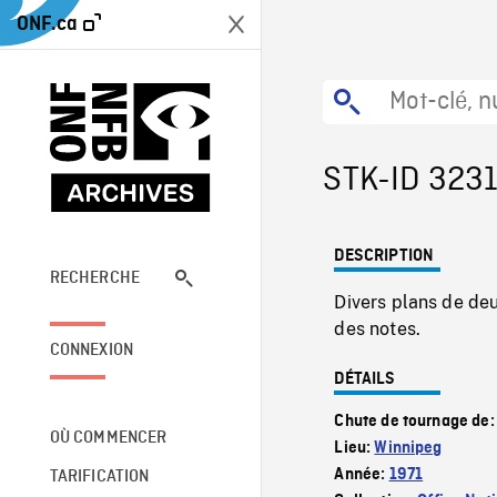
ONF.ca
STK-ID 323
DESCRIPTION
RECHERCHE
Divers plans de de
des notes.
CONNEXION
DÉTAILS
Chute de tournage de
OÙ COMMENCER
Lieu:
Winnipeg
Année:
1971
TARIFICATION