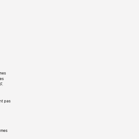
gnes
les
F.
nt pas
ermes