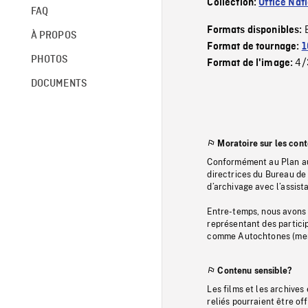
Collection:
Office Nat
FAQ
Formats disponibles:
À PROPOS
Format de tournage:
1
PHOTOS
4/
Format de l'image:
DOCUMENTS
Moratoire sur les con
Conformément au Plan au
directrices du Bureau de 
d’archivage avec l’assi
Entre-temps, nous avons s
représentant des particip
comme Autochtones (memb
Contenu sensible?
Les films et les archives
reliés pourraient être of