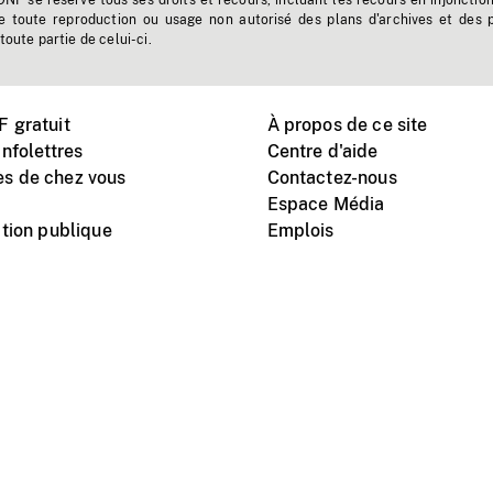
'ONF se réserve tous ses droits et recours, incluant les recours en injonctio
e toute reproduction ou usage non autorisé des plans d'archives et des 
toute partie de celui-ci.
 gratuit
À propos de ce site
nfolettres
Centre d'aide
s de chez vous
Contactez-nous
Espace Média
tion publique
Emplois
Instagram
Vimeo
X
télé