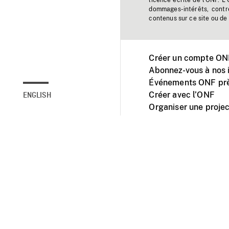
licence écrite de l'ONF. L
dommages-intérêts, contr
contenus sur ce site ou de 
Créer un compte ONF
Abonnez-vous à nos i
Événements ONF prè
Créer avec l’ONF
ENGLISH
Organiser une projec
Facebook
Youtube
L'ONF sur mobile et 