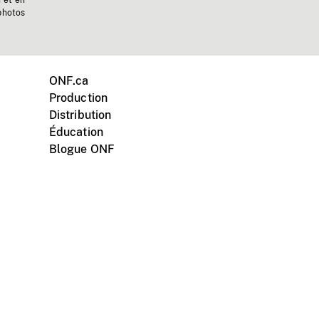
n et en
photos
ONF.ca
Production
Distribution
Éducation
Blogue ONF