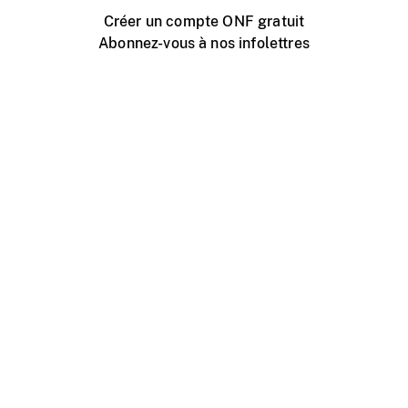
Créer un compte ONF gratuit
Abonnez-vous à nos infolettres
Événements ONF près de chez vous
Créer avec l’ONF
Organiser une projection publique
À propos de ce site
Centre d'aide
Contactez-nous
Espace Média
Emplois
ONF.ca
Production
Distribution
Éducation