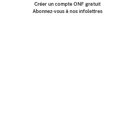
Créer un compte ONF gratuit
Abonnez-vous à nos infolettres
Événements ONF près de chez vous
Créer avec l’ONF
Organiser une projection publique
À propos de ce site
Centre d'aide
Contactez-nous
Espace Média
Emplois
ONF.ca
Production
Distribution
Éducation
Blogue ONF