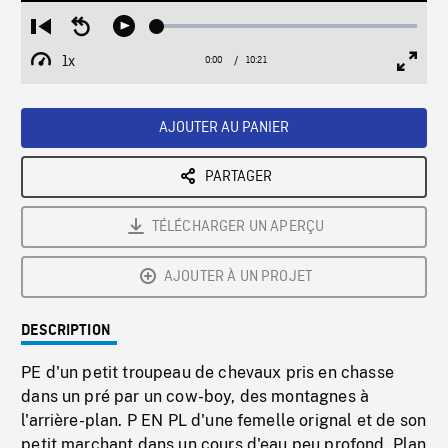
Loaded
:
Restart
Seek
Play
0.36%
from
backward
1x
0:00
Current
10:21
Duration
/
beginning
10
Playback
Full
Time
seconds
Rate
Scree
AJOUTER AU PANIER
PARTAGER
TÉLÉCHARGER UN APERÇU
AJOUTER À UN PROJET
DESCRIPTION
PE d'un petit troupeau de chevaux pris en chasse
dans un pré par un cow-boy, des montagnes à
l'arrière-plan. P EN PL d'une femelle orignal et de son
petit marchant dans un cours d'eau peu profond. Plan