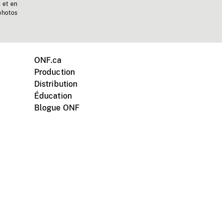
n et en
photos
ONF.ca
Production
Distribution
Éducation
Blogue ONF