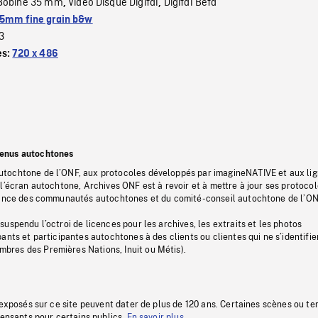
Bobine 35 mm
Video Disque Digital
Digital Beta
,
,
5mm fine grain b&w
3
es:
720 x 486
tenus autochtones
tochtone de l’ONF, aux protocoles développés par imagineNATIVE et aux li
l’écran autochtone, Archives ONF est à revoir et à mettre à jour ses protoco
stance des communautés autochtones et du comité-conseil autochtone de l’ON
uspendu l’octroi de licences pour les archives, les extraits et les photos
ants et participantes autochtones à des clients ou clientes qui ne s’identifie
res des Premières Nations, Inuit ou Métis).
 exposés sur ce site peuvent dater de plus de 120 ans. Certaines scènes ou t
fensants pour certains publics.
En savoir plus