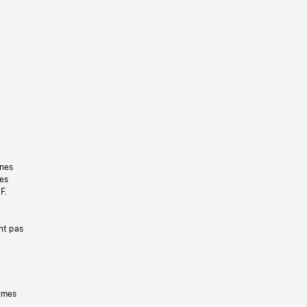
gnes
les
F.
nt pas
ermes