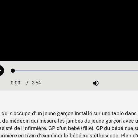
Loaded
:
Play
1.18%
0:00
Current
3:54
Duration
/
Mute
Time
 qui s'occupe d'un jeune garçon installé sur une table dans
 du médecin qui mesure les jambes du jeune garçon avec 
ssisté de l'infirmière. GP d'un bébé (fille). GP du bébé nue s
firmière en train d'examiner le bébé au stéthoscope. Plan d