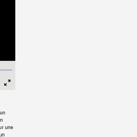
Full
Screen
 un
un
ur une
'un