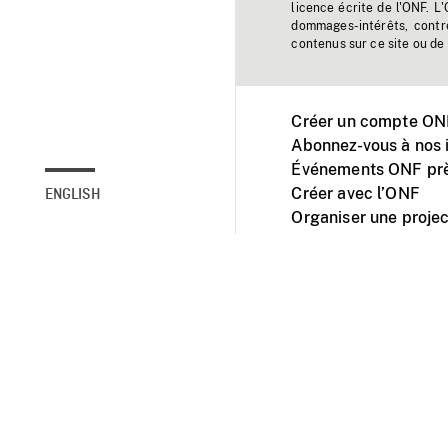
licence écrite de l'ONF. L
dommages-intérêts, contr
contenus sur ce site ou de 
Créer un compte ONF
Abonnez-vous à nos i
Événements ONF prè
Créer avec l’ONF
ENGLISH
Organiser une projec
Facebook
Youtube
L'ONF sur mobile et 