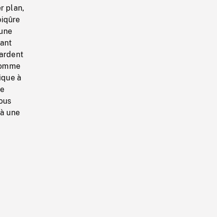
r plan,
piqûre
'une
sant
gardent
 homme
ique à
re
sous
 à une