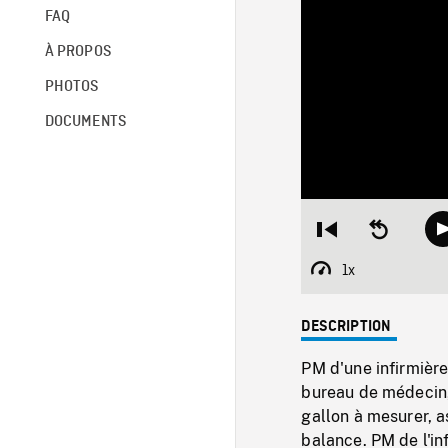
FAQ
À PROPOS
PHOTOS
DOCUMENTS
Restart
Seek
from
backward
beginning
10
1x
Playback
seconds
Rate
DESCRIPTION
PM d'une infirmière
bureau de médecin,
gallon à mesurer, a
balance. PM de l'in