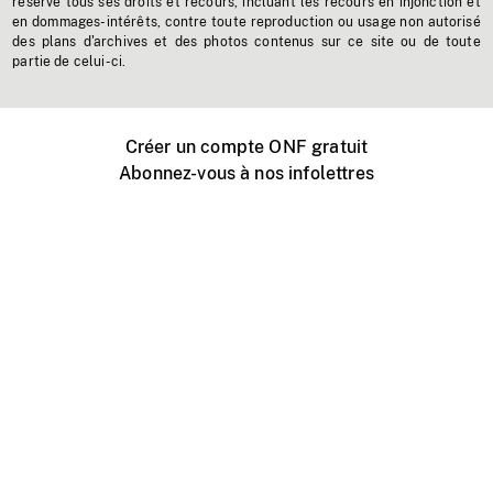
réserve tous ses droits et recours, incluant les recours en injonction et
en dommages-intérêts, contre toute reproduction ou usage non autorisé
des plans d'archives et des photos contenus sur ce site ou de toute
partie de celui-ci.
Créer un compte ONF gratuit
Abonnez-vous à nos infolettres
Événements ONF près de chez vous
Créer avec l’ONF
Organiser une projection publique
À propos de ce site
Centre d'aide
Contactez-nous
Espace Média
Emplois