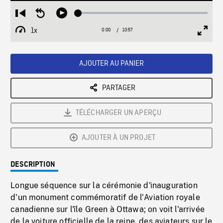
Loaded
:
Restart
Seek
Play
0.34%
from
backward
1x
0:00
Current
10:57
Duration
/
beginning
10
Playback
Full
Time
seconds
Rate
Scree
AJOUTER AU PANIER
PARTAGER
TÉLÉCHARGER UN APERÇU
AJOUTER À UN PROJET
DESCRIPTION
Longue séquence sur la cérémonie d'inauguration
d'un monument commémoratif de l'Aviation royale
canadienne sur l'île Green à Ottawa; on voit l'arrivée
de la voiture officielle de la reine, des aviateurs sur le