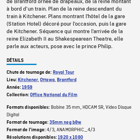
de Brantford ornée de drapeaux, de la reine montant
à bord d'un train. Plan de la reine descendant du
train à Kitchener. Plans montrant l'hôtel de la gare
(Station Hotel) décoré pour l'occasion, puis la gare
de Kitchener. Séquence qui montre l'arrivée de la
reine Elizabeth II au Shakespearean Theatre, elle
parle aux acteurs, pose avec le prince Philip.
DÉTAILS
Chute de tournage de:
Royal Tour
Lieu:
Kitchener
,
Ottawa
,
Brantford
Année:
1959
Collection:
Office National du Film
Bobine 35 mm
HDCAM SR
Video Disque
Formats disponibles:
,
,
Digital
Format de tournage:
35mm neg b&w
4/3
ANAMORPHIC_4/3
Format de l'image:
,
Résolutions disponibles:
1920 x 1080