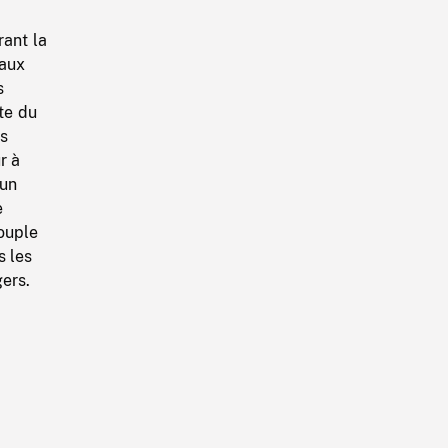
ant la
 aux
s
te du
es
r à
 un
e
couple
s les
gers.