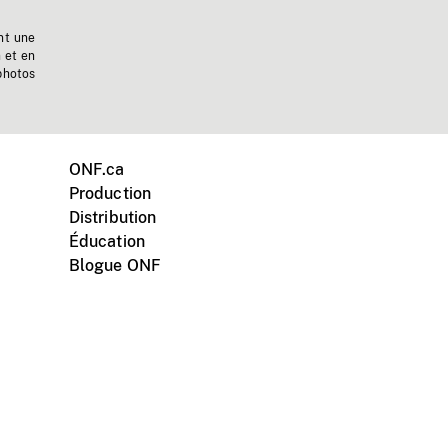
nt une
n et en
photos
ONF.ca
Production
Distribution
Éducation
Blogue ONF