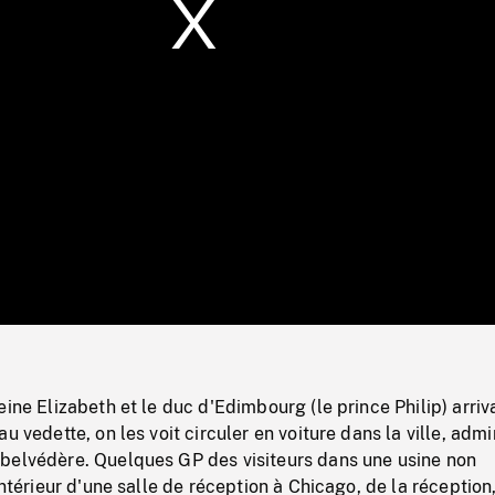
/
Loaded
:
Mute
0%
eine Elizabeth et le duc d'Edimbourg (le prince Philip) arriv
u vedette, on les voit circuler en voiture dans la ville, admi
belvédère. Quelques GP des visiteurs dans une usine non
intérieur d'une salle de réception à Chicago, de la réception