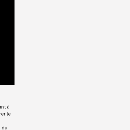
Playback
Rate
ant à
rer le
, du