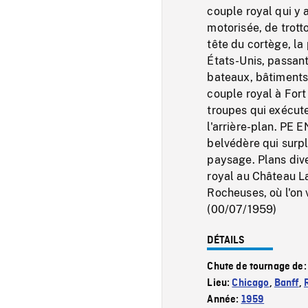
couple royal qui y a
motorisée, de trot
tête du cortège, la 
États-Unis, passant 
bateaux, bâtiments 
couple royal à Fort 
troupes qui exécute
l'arrière-plan. PE E
belvédère qui surpl
paysage. Plans diver
royal au Château La
Rocheuses, où l'on 
(00/07/1959)
DÉTAILS
Chute de tournage de
Lieu:
Chicago
,
Banff
,
Année:
1959