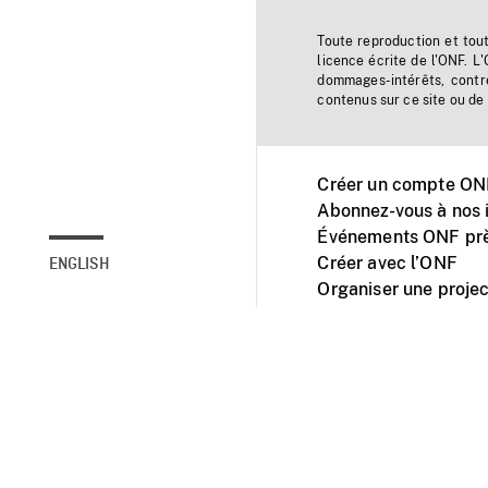
Toute reproduction et tou
licence écrite de l'ONF. L
dommages-intérêts, contr
contenus sur ce site ou de 
Créer un compte ONF
Abonnez-vous à nos i
Événements ONF prè
Créer avec l’ONF
ENGLISH
Organiser une projec
Facebook
Youtube
L'ONF sur mobile et 