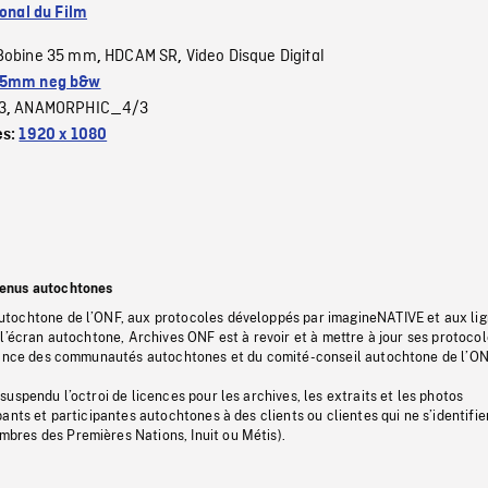
ional du Film
Bobine 35 mm
HDCAM SR
Video Disque Digital
,
,
5mm neg b&w
3
ANAMORPHIC_4/3
,
es:
1920 x 1080
tenus autochtones
tochtone de l’ONF, aux protocoles développés par imagineNATIVE et aux li
l’écran autochtone, Archives ONF est à revoir et à mettre à jour ses protoco
stance des communautés autochtones et du comité-conseil autochtone de l’ON
uspendu l’octroi de licences pour les archives, les extraits et les photos
ants et participantes autochtones à des clients ou clientes qui ne s’identifie
res des Premières Nations, Inuit ou Métis).