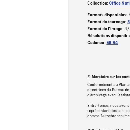
Collection:
Office Nat
Formats disponibles:
Format de tournage:
3
4/
Format de l'image:
Résolutions disponibl
Cadence:
59.94
Moratoire sur les con
Conformément au Plan au
directrices du Bureau de 
d’archivage avec l’assi
Entre-temps, nous avons s
représentant des particip
comme Autochtones (memb