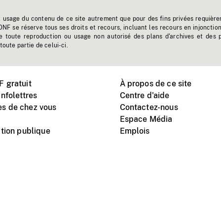
t usage du contenu de ce site autrement que pour des fins privées requière
'ONF se réserve tous ses droits et recours, incluant les recours en injonctio
e toute reproduction ou usage non autorisé des plans d'archives et des 
toute partie de celui-ci.
 gratuit
À propos de ce site
nfolettres
Centre d'aide
s de chez vous
Contactez-nous
Espace Média
tion publique
Emplois
Instagram
Vimeo
X
télé