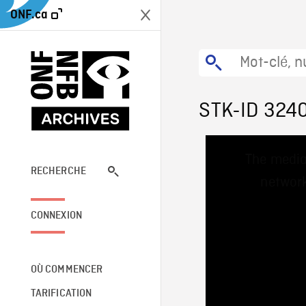
ONF.ca
STK-ID 324
This
The media
is
a
RECHERCHE
network
modal
window.
CONNEXION
OÙ COMMENCER
TARIFICATION