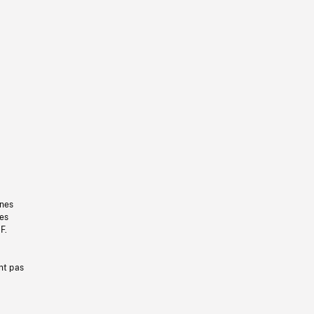
gnes
les
F.
nt pas