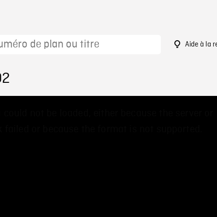
Aide à la 
02
 could not be loaded, either because the server or
 failed or because the format is not supported.