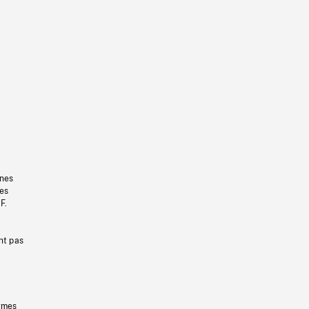
gnes
les
F.
nt pas
ermes