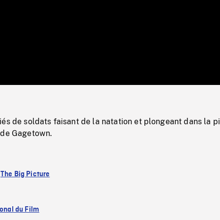
/
Loaded
:
Mute
0%
és de soldats faisant de la natation et plongeant dans la p
p de Gagetown.
:
The Big Picture
ional du Film