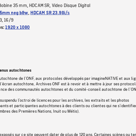
Bobine 35 mm
HDCAM SR
Video Disque Digital
,
,
5mm neg b&w
,
HDCAM SR 23.98i/s
3
16/9
,
es:
1920 x 1080
tenus autochtones
tochtone de l’ONF, aux protocoles développés par imagineNATIVE et aux li
l’écran autochtone, Archives ONF est à revoir et à mettre à jour ses protoco
stance des communautés autochtones et du comité-conseil autochtone de l’ON
uspendu l’octroi de licences pour les archives, les extraits et les photos
ants et participantes autochtones à des clients ou clientes qui ne s’identifie
res des Premières Nations, Inuit ou Métis).
 exposés sur ce site peuvent dater de plus de 120 ans. Certaines scènes ou t