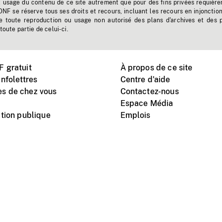
t usage du contenu de ce site autrement que pour des fins privées requière
'ONF se réserve tous ses droits et recours, incluant les recours en injonctio
e toute reproduction ou usage non autorisé des plans d'archives et des 
toute partie de celui-ci.
 gratuit
À propos de ce site
nfolettres
Centre d'aide
s de chez vous
Contactez-nous
Espace Média
tion publique
Emplois
Instagram
Vimeo
X
télé