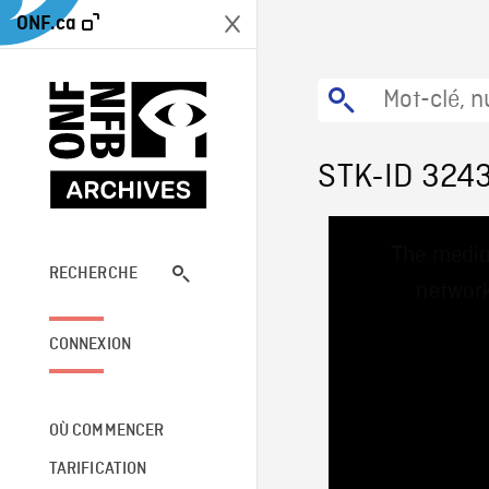
ONF.ca
STK-ID 324
This
The media
is
a
RECHERCHE
network
modal
window.
CONNEXION
OÙ COMMENCER
TARIFICATION