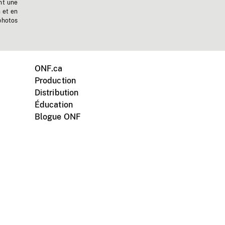
nt une
n et en
photos
ONF.ca
Production
Distribution
Éducation
Blogue ONF