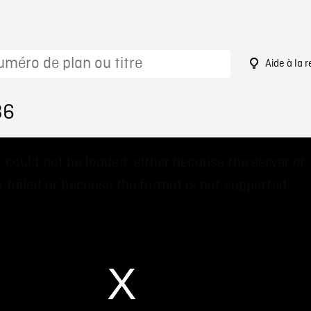
Aide à la 
36
 could not be loaded, either because the server or
 failed or because the format is not supported.