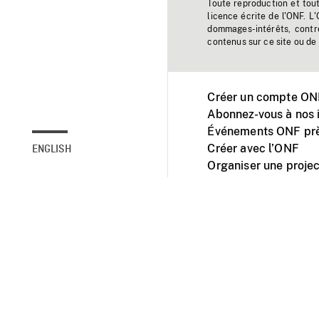
Toute reproduction et tou
licence écrite de l'ONF. L
dommages-intérêts, contr
contenus sur ce site ou de 
Créer un compte ONF
Abonnez-vous à nos i
Événements ONF prè
Créer avec l’ONF
ENGLISH
Organiser une projec
Facebook
Youtube
L'ONF sur mobile et 