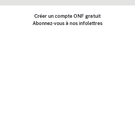
Créer un compte ONF gratuit
Abonnez-vous à nos infolettres
Événements ONF près de chez vous
Créer avec l’ONF
Organiser une projection publique
À propos de ce site
Centre d'aide
Contactez-nous
Espace Média
Emplois
ONF.ca
Production
Distribution