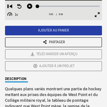
Loaded
:
Restart
Seek
Play
0.57%
from
backward
1x
0:00
Current
6:34
Duration
/
beginning
10
Playback
Full
Time
seconds
Rate
Scree
AJOUTER AU PANIER
PARTAGER
TÉLÉCHARGER UN APERÇU
AJOUTER À UN PROJET
DESCRIPTION
Quelques plans variés montrant une partie de hockey
mettant aux prises des équipes de West Point et du
Collège militaire royal, le tableau de pointage
indiquant que West Point mène, la remise de la