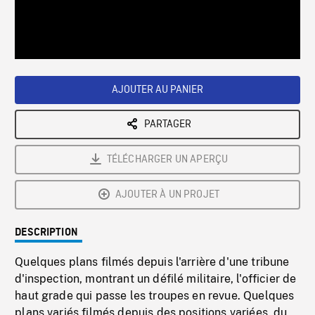
/
Loaded
:
Playback
0%
Rate
AJOUTER AU PANIER
PARTAGER
TÉLÉCHARGER UN APERÇU
AJOUTER À UN PROJET
DESCRIPTION
Quelques plans filmés depuis l'arrière d'une tribune
d'inspection, montrant un défilé militaire, l'officier de
haut grade qui passe les troupes en revue. Quelques
plans variés filmés depuis des positions variées, du