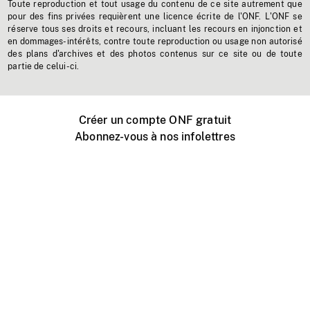
Toute reproduction et tout usage du contenu de ce site autrement que
pour des fins privées requièrent une licence écrite de l'ONF. L'ONF se
réserve tous ses droits et recours, incluant les recours en injonction et
en dommages-intérêts, contre toute reproduction ou usage non autorisé
des plans d'archives et des photos contenus sur ce site ou de toute
partie de celui-ci.
Créer un compte ONF gratuit
Abonnez-vous à nos infolettres
Événements ONF près de chez vous
Créer avec l’ONF
Organiser une projection publique
À propos de ce site
Centre d'aide
Contactez-nous
Espace Média
Emplois