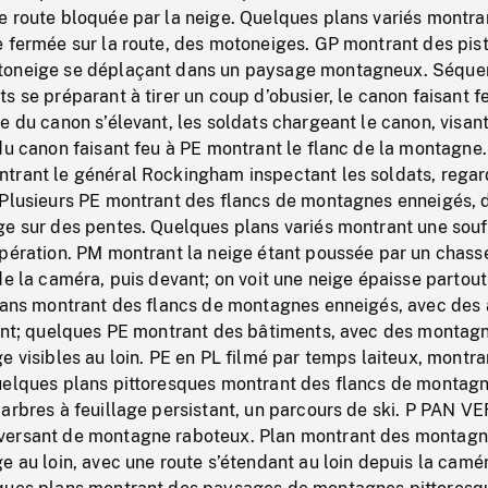
e route bloquée par la neige. Quelques plans variés montra
e fermée sur la route, des motoneiges. GP montrant des pis
toneige se déplaçant dans un paysage montagneux. Séqu
s se préparant à tirer un coup d’obusier, le canon faisant f
e du canon s’élevant, les soldats chargeant le canon, visant
du canon faisant feu à PE montrant le flanc de la montagne.
trant le général Rockingham inspectant les soldats, rega
 Plusieurs PE montrant des flancs de montagnes enneigés, 
ge sur des pentes. Quelques plans variés montrant une souf
opération. PM montrant la neige étant poussée par un chass
de la caméra, puis devant; on voit une neige épaisse partout
plans montrant des flancs de montagnes enneigés, avec des 
tant; quelques PE montrant des bâtiments, avec des montag
e visibles au loin. PE en PL filmé par temps laiteux, montra
uelques plans pittoresques montrant des flancs de montag
arbres à feuillage persistant, un parcours de ski. P PAN V
versant de montagne raboteux. Plan montrant des montag
e au loin, avec une route s’étendant au loin depuis la camé