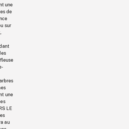
nt une
tes de
ence
eu sur
,
rdant
des
fleuse
e-
arbres
nes
nt une
nes
ERS LE
nes
ra au