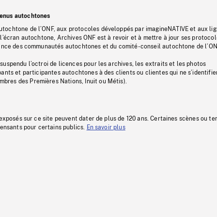
tenus autochtones
tochtone de l’ONF, aux protocoles développés par imagineNATIVE et aux li
l’écran autochtone, Archives ONF est à revoir et à mettre à jour ses protoco
stance des communautés autochtones et du comité-conseil autochtone de l’ON
uspendu l’octroi de licences pour les archives, les extraits et les photos
ants et participantes autochtones à des clients ou clientes qui ne s’identifie
res des Premières Nations, Inuit ou Métis).
 exposés sur ce site peuvent dater de plus de 120 ans. Certaines scènes ou t
fensants pour certains publics.
En savoir plus