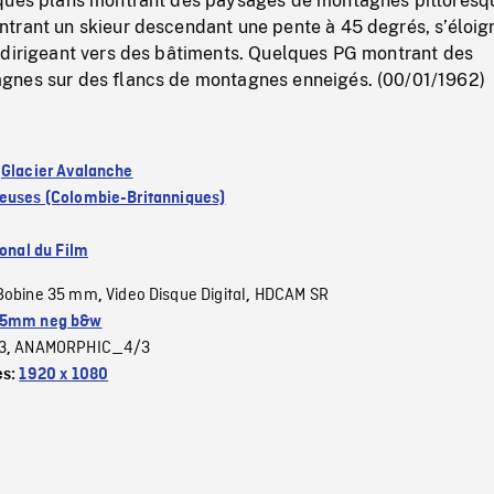
ques plans montrant des paysages de montagnes pittoresq
trant un skieur descendant une pente à 45 degrés, s’éloig
 dirigeant vers des bâtiments. Quelques PG montrant des
gnes sur des flancs de montagnes enneigés. (00/01/1962)
:
Glacier Avalanche
euses (Colombie-Britanniques)
ional du Film
Bobine 35 mm
Video Disque Digital
HDCAM SR
,
,
5mm neg b&w
3
ANAMORPHIC_4/3
,
es:
1920 x 1080