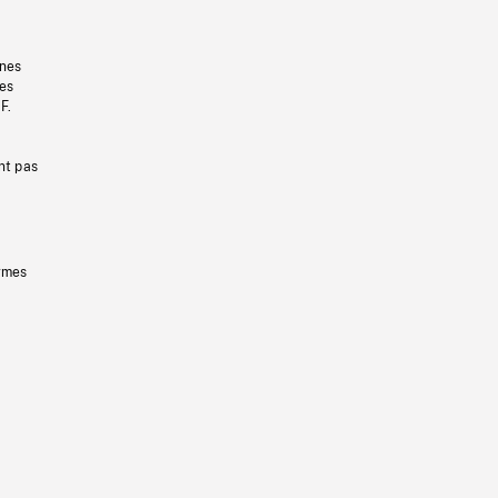
gnes
les
F.
nt pas
ermes