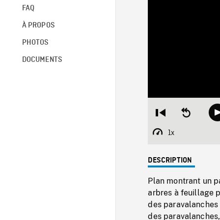
FAQ
À PROPOS
PHOTOS
DOCUMENTS
Restart
Seek
from
backward
beginning
10
1x
Playback
seconds
Rate
DESCRIPTION
Plan montrant un p
arbres à feuillage 
des paravalanches s
des paravalanches, 