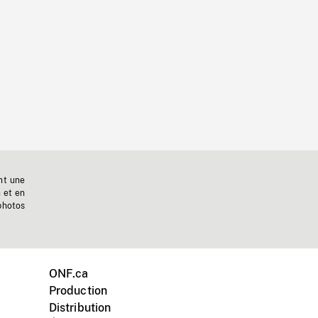
nt une
n et en
photos
ONF.ca
Production
Distribution