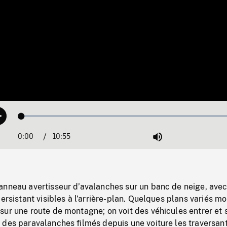
Loaded
:
Play
0.34%
0:00
Current
10:55
Duration
/
Mute
Time
anneau avertisseur d’avalanches sur un banc de neige, ave
persistant visibles à l’arrière-plan. Quelques plans variés m
ur une route de montagne; on voit des véhicules entrer et s
des paravalanches filmés depuis une voiture les traversant