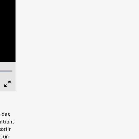
Full
Screen
c des
ontrant
ortir
, un