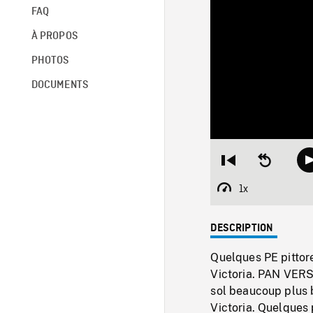
FAQ
À PROPOS
PHOTOS
DOCUMENTS
Restart
Seek
from
backward
beginning
10
1x
Playback
seconds
Rate
DESCRIPTION
Quelques PE pittor
Victoria. PAN VERS
sol beaucoup plus 
Victoria. Quelques 