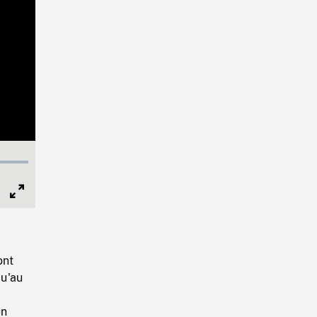
Full
Screen
ont
qu'au
en