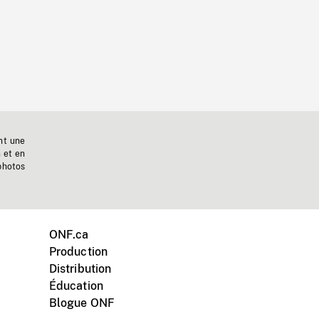
nt une
n et en
photos
ONF.ca
Production
Distribution
Éducation
Blogue ONF