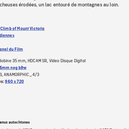
rocheuses érodées, un lac entouré de montagnes au loin.
:
Climb of Mount Victoria
diennes
ional du Film
Bobine 35 mm
HDCAM SR
Video Disque Digital
,
,
5mm neg b&w
3
ANAMORPHIC_4/3
,
es:
960 x 720
tenus autochtones