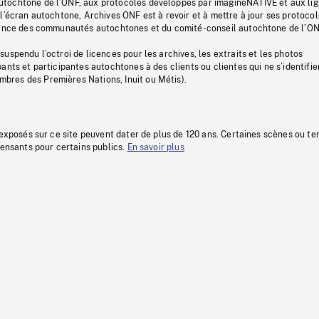
tochtone de l’ONF, aux protocoles développés par imagineNATIVE et aux li
l’écran autochtone, Archives ONF est à revoir et à mettre à jour ses protoco
stance des communautés autochtones et du comité-conseil autochtone de l’ON
uspendu l’octroi de licences pour les archives, les extraits et les photos
ants et participantes autochtones à des clients ou clientes qui ne s’identifie
res des Premières Nations, Inuit ou Métis).
 exposés sur ce site peuvent dater de plus de 120 ans. Certaines scènes ou t
fensants pour certains publics.
En savoir plus