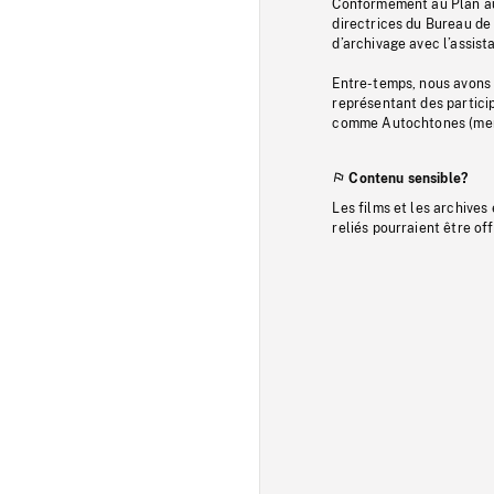
Conformément au Plan au
directrices du Bureau de 
d’archivage avec l’assi
Entre-temps, nous avons s
représentant des particip
comme Autochtones (memb
Contenu sensible?
Les films et les archives
reliés pourraient être of