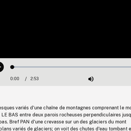
Loaded
:
Play
1.91%
0:00
Current
2:53
Duration
/
Mute
Time
esques variés d'une chaîne de montagnes comprenant le m
 LE BAS entre deux parois rocheuses perpendiculaires jus
bas. Bref PAN d'une crevasse sur un des glaciers du mont
plans variés de glaciers; on voit des chutes d'eau tombant 