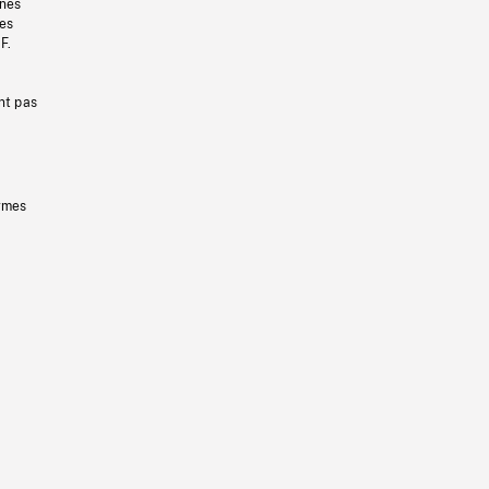
gnes
les
F.
nt pas
ermes