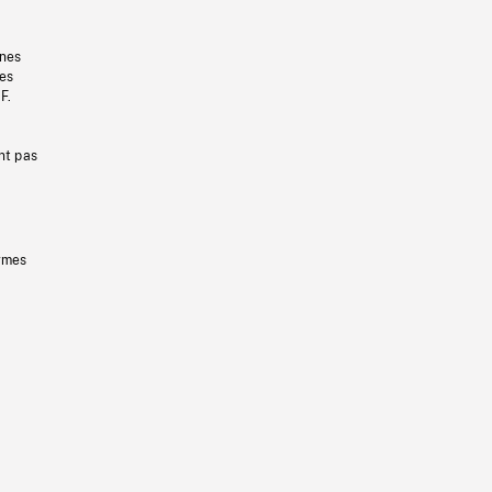
gnes
les
F.
nt pas
ermes