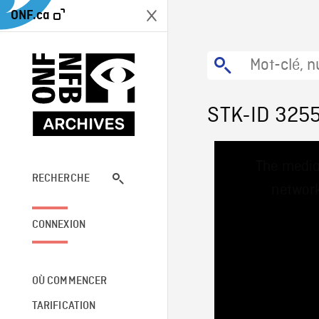
ONF.ca
STK-ID 325
This
The media
is
a
RECHERCHE
network
modal
window.
CONNEXION
OÙ COMMENCER
TARIFICATION