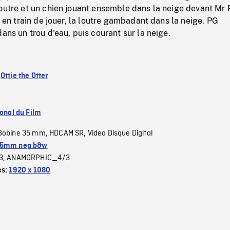
outre et un chien jouant ensemble dans la neige devant Mr 
n en train de jouer, la loutre gambadant dans la neige. PG
dans un trou d'eau, puis courant sur la neige.
:
Ottie the Otter
ional du Film
Bobine 35 mm
HDCAM SR
Video Disque Digital
,
,
5mm neg b&w
3
ANAMORPHIC_4/3
,
es:
1920 x 1080