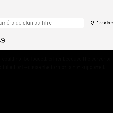
Aide à la 
59
 could not be loaded, either because the server or
 failed or because the format is not supported.