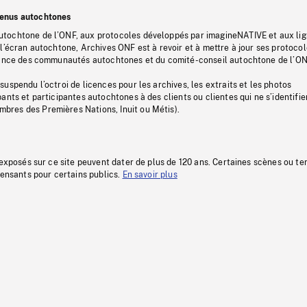
tenus autochtones
tochtone de l’ONF, aux protocoles développés par imagineNATIVE et aux li
l’écran autochtone, Archives ONF est à revoir et à mettre à jour ses protoco
stance des communautés autochtones et du comité-conseil autochtone de l’ON
uspendu l’octroi de licences pour les archives, les extraits et les photos
ants et participantes autochtones à des clients ou clientes qui ne s’identifie
res des Premières Nations, Inuit ou Métis).
 exposés sur ce site peuvent dater de plus de 120 ans. Certaines scènes ou t
fensants pour certains publics.
En savoir plus