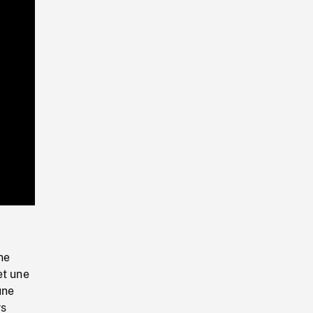
Playback
Rate
ne
et une
une
rs