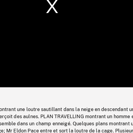
/
Loaded
:
Mute
0%
rant une loutre sautillant dans la neige en descendant u
perçoit des aulnes. PLAN TRAVELLING montrant un homme 
nsemble dans un champ enneigé. Quelques plans montrant 
e; Mr Eldon Pace entre et sort la loutre de la cage. Plusieu