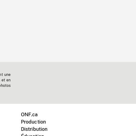
nt une
n et en
photos
ONF.ca
Production
Distribution