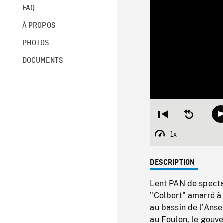
FAQ
À PROPOS
PHOTOS
DOCUMENTS
Restart
Seek
from
backward
beginning
10
1x
Playback
seconds
Rate
DESCRIPTION
Lent PAN de specta
"Colbert" amarré à 
au bassin de l'Anse
au Foulon, le gouv