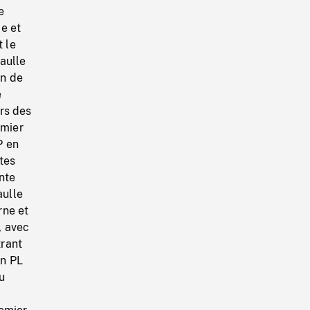
e
e et
t le
aulle
an de
e
ers des
emier
P en
tes
nte
aulle
rne et
, avec
trant
en PL
u