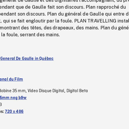
général de Gaulle et des dignitaires l'accompagnant, du p
endant que de Gaulle fait son discours. Plan rapproché du
pendant son discours. Plan du général de Gaulle qui entre 
, qui se fait engloutir par la foule. PLAN TRAVELLING insta
 montrant des têtes, des drapeaux, des mains. Plan du géné
 la foule, serrant des mains.
:
General De Gaulle in Québec
ional du Film
Bobine 35 mm
Video Disque Digital
Digital Beta
,
,
5mm neg b&w
3
es:
720 x 486