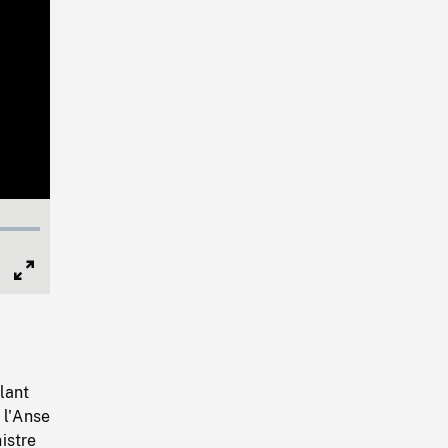
Full
Screen
lant
 l'Anse
istre