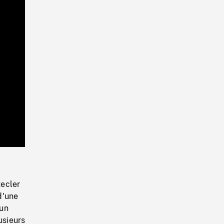
Playback
Rate
tecler
d'une
 un
usieurs