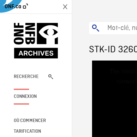
ONF.ca
STK-ID 326
This
The media
is
a
RECHERCHE
network
modal
window.
CONNEXION
OÙ COMMENCER
TARIFICATION