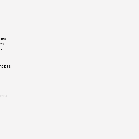
gnes
les
F.
nt pas
ermes