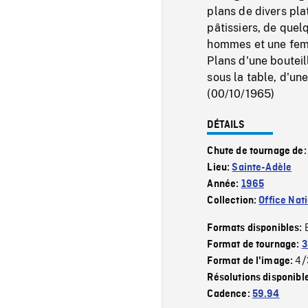
plans de divers plat
pâtissiers, de quel
hommes et une femm
Plans d'une bouteil
sous la table, d'un
(00/10/1965)
DÉTAILS
Chute de tournage de
Lieu:
Sainte-Adèle
Année:
1965
Collection:
Office Nat
Formats disponibles:
Format de tournage:
3
4/
Format de l'image:
Résolutions disponibl
Cadence:
59.94