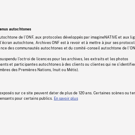
tenus autochtones
tochtone de l’ONF, aux protocoles développés par imagineNATIVE et aux li
l’écran autochtone, Archives ONF est à revoir et à mettre à jour ses protoco
stance des communautés autochtones et du comité-conseil autochtone de l’ON
uspendu l’octroi de licences pour les archives, les extraits et les photos
ants et participantes autochtones à des clients ou clientes qui ne s’identifie
res des Premières Nations, Inuit ou Métis).
 exposés sur ce site peuvent dater de plus de 120 ans. Certaines scènes ou t
fensants pour certains publics.
En savoir plus