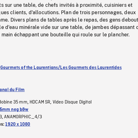
s sur une table, de chefs invités à proximité, cuisiniers et
ques clients, d'allocutions. Plan de trois personnages, deux
e. Divers plans de tables après le repas, des gens debout
le d'eau minérale vide sur une table, de jambes dépassant 
e main échappant une bouteille qui roule sur le plancher.
:
Gourmets of the Laurentians/Les Gourmets des Laurentides
ional du Film
Bobine 35 mm
HDCAM SR
Video Disque Digital
,
,
5mm neg b&w
3
ANAMORPHIC_4/3
,
es:
1920 x 1080