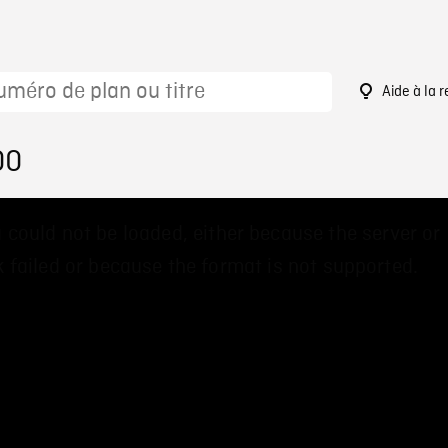
Aide à la 
00
 could not be loaded, either because the server or
 failed or because the format is not supported.