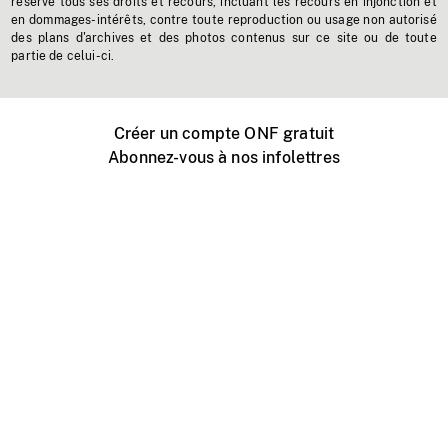
réserve tous ses droits et recours, incluant les recours en injonction et
en dommages-intérêts, contre toute reproduction ou usage non autorisé
des plans d'archives et des photos contenus sur ce site ou de toute
partie de celui-ci.
Créer un compte ONF gratuit
Abonnez-vous à nos infolettres
Événements ONF près de chez vous
Créer avec l’ONF
Organiser une projection publique
À propos de ce site
Centre d'aide
Contactez-nous
Espace Média
Emplois