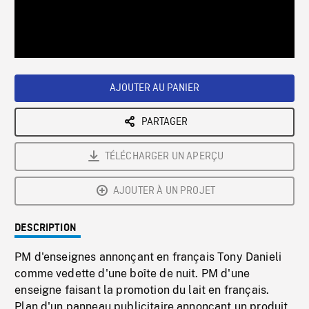
/
Loaded
:
Playback
0%
Rate
AJOUTER AU PANIER
PARTAGER
TÉLÉCHARGER UN APERÇU
AJOUTER À UN PROJET
DESCRIPTION
PM d'enseignes annonçant en français Tony Danieli
comme vedette d'une boîte de nuit. PM d'une
enseigne faisant la promotion du lait en français.
Plan d'un panneau publicitaire annonçant un produit