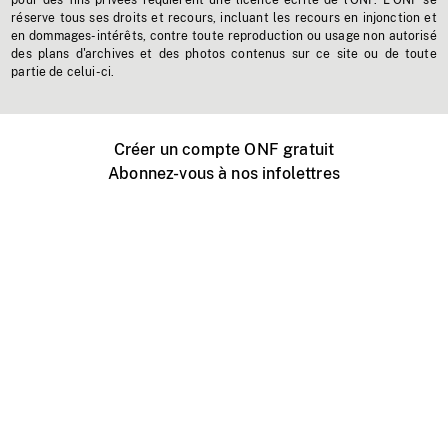
pour des fins privées requièrent une licence écrite de l'ONF. L'ONF se
réserve tous ses droits et recours, incluant les recours en injonction et
en dommages-intérêts, contre toute reproduction ou usage non autorisé
des plans d'archives et des photos contenus sur ce site ou de toute
partie de celui-ci.
Créer un compte ONF gratuit
Abonnez-vous à nos infolettres
Événements ONF près de chez vous
Créer avec l’ONF
Organiser une projection publique
À propos de ce site
Centre d'aide
Contactez-nous
Espace Média
Emplois