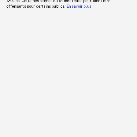
120 ans. Certaines scènes ou termes reliés pourraient être
offensants pour certains publics.
En savoir plus